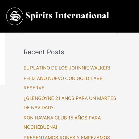
S
e
a
Recent Posts
r
c
EL PLATINO DE LOS JOHNNIE WALKER!
h
FELIZ AÑO NUEVO CON GOLD LABEL
f
RESERVE
o
¿GLENGOYNE 21 AÑOS PARA UN MARTES
r
DE NAVIDAD?
:
RON HAVANA CLUB 15 AÑOS PARA
NOCHEBUENA!
PRESENTAMOS RONES Y EMPEZAMOS