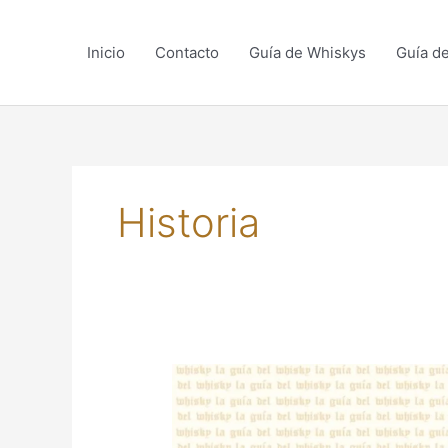
Skip
to
Inicio
Contacto
Guía de Whiskys
Guía d
content
Historia
FELIZ
AÑO
NUEVO
CON