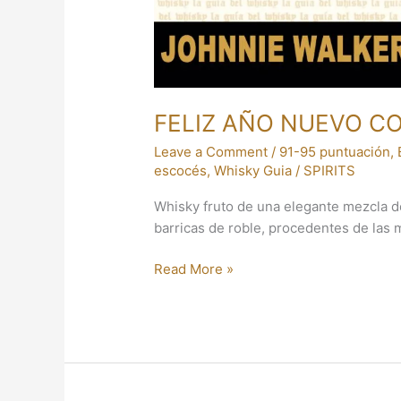
FELIZ AÑO NUEVO C
Leave a Comment
/
91-95 puntuación
,
escocés
,
Whisky Guia
/
SPIRITS
Whisky fruto de una elegante mezcla d
barricas de roble, procedentes de las
Read More »