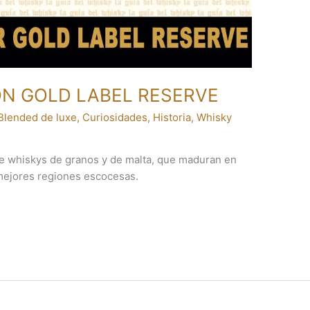
ON GOLD LABEL RESERVE
Blended de luxe
,
Curiosidades
,
Historia
,
Whisky
e whiskys de granos y de malta, que maduran en
 mejores regiones escocesas.