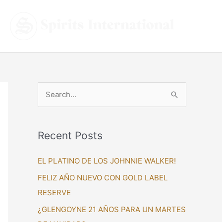
S
e
a
Recent Posts
r
c
EL PLATINO DE LOS JOHNNIE WALKER!
h
FELIZ AÑO NUEVO CON GOLD LABEL
f
RESERVE
o
¿GLENGOYNE 21 AÑOS PARA UN MARTES
r