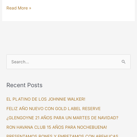
Read More »
S
e
a
Recent Posts
r
c
EL PLATINO DE LOS JOHNNIE WALKER!
h
FELIZ AÑO NUEVO CON GOLD LABEL RESERVE
f
¿GLENGOYNE 21 AÑOS PARA UN MARTES DE NAVIDAD?
o
RON HAVANA CLUB 15 AÑOS PARA NOCHEBUENA!
r
PRESENTAMOS RONES Y EMPEZAMOS CON AREHUCAS