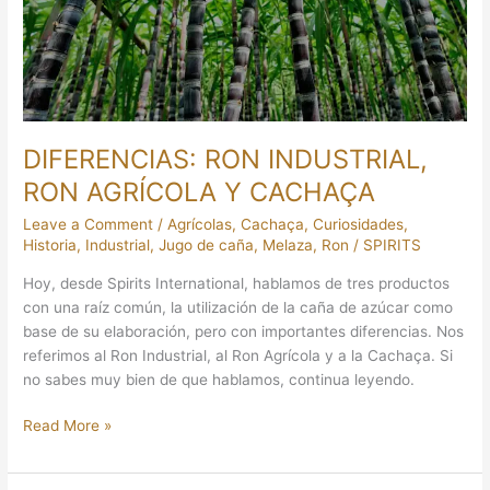
Y
CACHAÇA
DIFERENCIAS: RON INDUSTRIAL,
RON AGRÍCOLA Y CACHAÇA
Leave a Comment
/
Agrícolas
,
Cachaça
,
Curiosidades
,
Historia
,
Industrial
,
Jugo de caña
,
Melaza
,
Ron
/
SPIRITS
Hoy, desde Spirits International, hablamos de tres productos
con una raíz común, la utilización de la caña de azúcar como
base de su elaboración, pero con importantes diferencias. Nos
referimos al Ron Industrial, al Ron Agrícola y a la Cachaça. Si
no sabes muy bien de que hablamos, continua leyendo.
Read More »