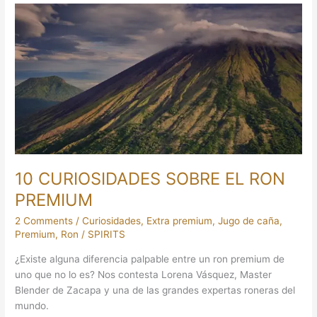
10
CURIOSIDADES
SOBRE
EL
RON
PREMIUM
10 CURIOSIDADES SOBRE EL RON
PREMIUM
2 Comments
/
Curiosidades
,
Extra premium
,
Jugo de caña
,
Premium
,
Ron
/
SPIRITS
¿Existe alguna diferencia palpable entre un ron premium de
uno que no lo es? Nos contesta Lorena Vásquez, Master
Blender de Zacapa y una de las grandes expertas roneras del
mundo.