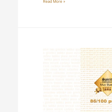
Read More »
¿APETECE
UN
WHISKY
DE
MALTA
DE
SPEYSIDE?