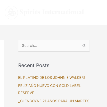
S
e
a
Recent Posts
r
c
EL PLATINO DE LOS JOHNNIE WALKER!
h
FELIZ AÑO NUEVO CON GOLD LABEL
f
RESERVE
o
¿GLENGOYNE 21 AÑOS PARA UN MARTES
r