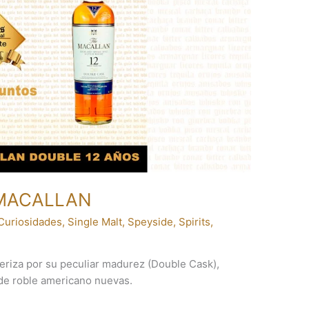
 MACALLAN
Curiosidades
,
Single Malt
,
Speyside
,
Spirits
,
eriza por su peculiar madurez (Double Cask),
 de roble americano nuevas.