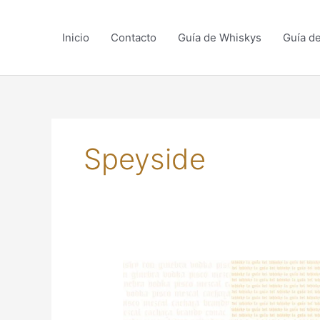
Skip
to
Inicio
Contacto
Guía de Whiskys
Guía d
content
Speyside
LA
NUEVA
GAMA
DE