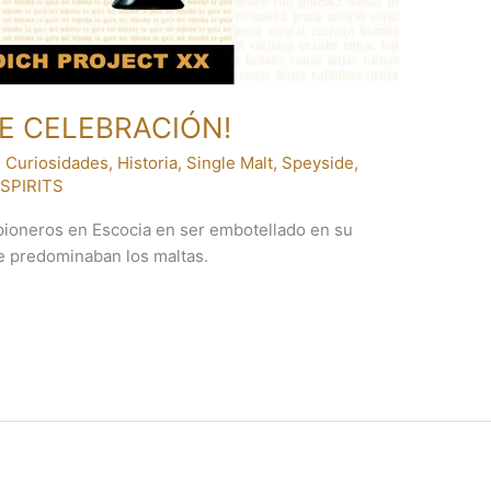
E CELEBRACIÓN!
,
Curiosidades
,
Historia
,
Single Malt
,
Speyside
,
/
SPIRITS
 pioneros en Escocia en ser embotellado en su
e predominaban los maltas.