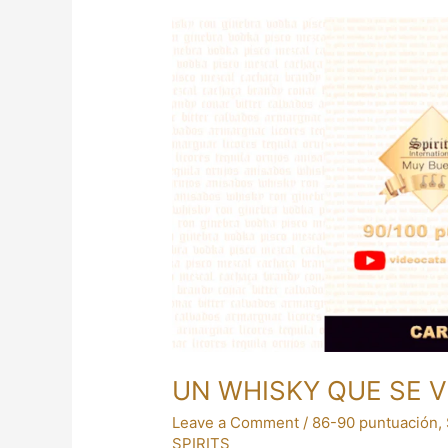
UN
WHISKY
QUE
SE
VENDE
MUY
BIEN
UN WHISKY QUE SE 
Leave a Comment
/
86-90 puntuación
,
SPIRITS