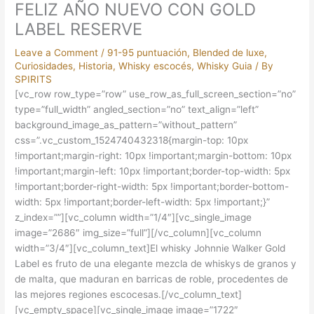
FELIZ AÑO NUEVO CON GOLD
LABEL RESERVE
Leave a Comment
/
91-95 puntuación
,
Blended de luxe
,
Curiosidades
,
Historia
,
Whisky escocés
,
Whisky Guia
/ By
SPIRITS
[vc_row row_type=”row” use_row_as_full_screen_section=”no”
type=”full_width” angled_section=”no” text_align=”left”
background_image_as_pattern=”without_pattern”
css=”.vc_custom_1524740432318{margin-top: 10px
!important;margin-right: 10px !important;margin-bottom: 10px
!important;margin-left: 10px !important;border-top-width: 5px
!important;border-right-width: 5px !important;border-bottom-
width: 5px !important;border-left-width: 5px !important;}”
z_index=””][vc_column width=”1/4″][vc_single_image
image=”2686″ img_size=”full”][/vc_column][vc_column
width=”3/4″][vc_column_text]El whisky Johnnie Walker Gold
Label es fruto de una elegante mezcla de whiskys de granos y
de malta, que maduran en barricas de roble, procedentes de
las mejores regiones escocesas.[/vc_column_text]
[vc_empty_space][vc_single_image image=”1722″