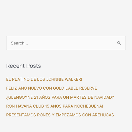
S
e
a
Recent Posts
r
c
EL PLATINO DE LOS JOHNNIE WALKER!
h
FELIZ AÑO NUEVO CON GOLD LABEL RESERVE
f
¿GLENGOYNE 21 AÑOS PARA UN MARTES DE NAVIDAD?
o
RON HAVANA CLUB 15 AÑOS PARA NOCHEBUENA!
r
PRESENTAMOS RONES Y EMPEZAMOS CON AREHUCAS
: