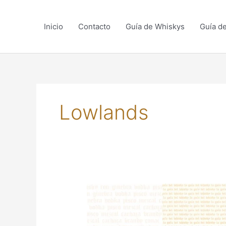
Skip
to
Inicio
Contacto
Guía de Whiskys
Guía d
content
Lowlands
EL
12
AÑOS
DE