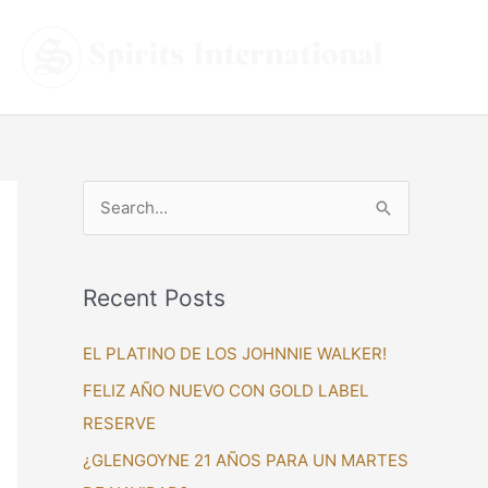
S
e
a
Recent Posts
r
c
EL PLATINO DE LOS JOHNNIE WALKER!
h
FELIZ AÑO NUEVO CON GOLD LABEL
f
RESERVE
o
¿GLENGOYNE 21 AÑOS PARA UN MARTES
r