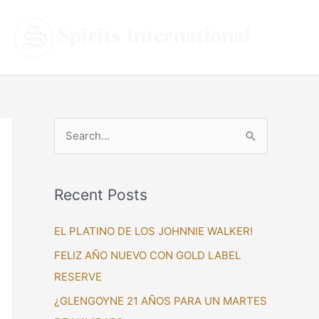
S
e
a
Recent Posts
r
c
EL PLATINO DE LOS JOHNNIE WALKER!
h
FELIZ AÑO NUEVO CON GOLD LABEL
f
RESERVE
o
¿GLENGOYNE 21 AÑOS PARA UN MARTES
r