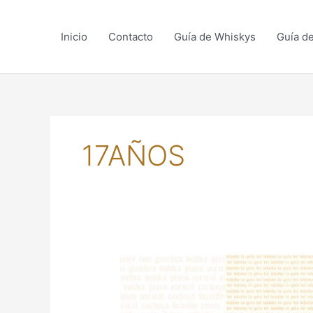
Skip
to
Inicio
Contacto
Guía de Whiskys
Guía d
content
17AÑOS
HIBIKI,
UN
BLENDED
DE