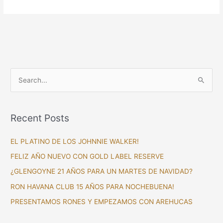
S
e
a
Recent Posts
r
c
EL PLATINO DE LOS JOHNNIE WALKER!
h
FELIZ AÑO NUEVO CON GOLD LABEL RESERVE
f
¿GLENGOYNE 21 AÑOS PARA UN MARTES DE NAVIDAD?
o
RON HAVANA CLUB 15 AÑOS PARA NOCHEBUENA!
r
PRESENTAMOS RONES Y EMPEZAMOS CON AREHUCAS
: