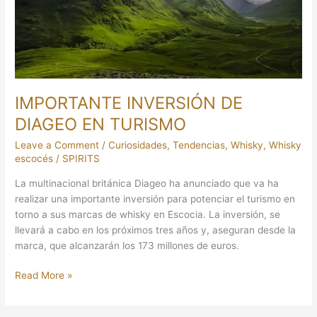
TURISMO
IMPORTANTE INVERSIÓN DE
DIAGEO EN TURISMO
Leave a Comment
/
Curiosidades
,
Tendencias
,
Whisky
,
Whisky
escocés
/
SPIRITS
La multinacional británica Diageo ha anunciado que va ha
realizar una importante inversión para potenciar el turismo en
torno a sus marcas de whisky en Escocia. La inversión, se
llevará a cabo en los próximos tres años y, aseguran desde la
marca, que alcanzarán los 173 millones de euros.
Read More »