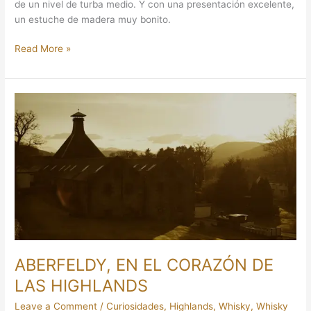
de un nivel de turba medio. Y con una presentación excelente,
un estuche de madera muy bonito.
Read More »
ABERFELDY,
EN
EL
CORAZÓN
DE
LAS
HIGHLANDS
ABERFELDY, EN EL CORAZÓN DE
LAS HIGHLANDS
Leave a Comment
/
Curiosidades
,
Highlands
,
Whisky
,
Whisky