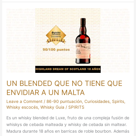
UN
BLENDED
QUE
NO
TIENE
QUE
ENVIDIAR
A
UN
MALTA
UN BLENDED QUE NO TIENE QUE
ENVIDIAR A UN MALTA
Leave a Comment
/
86-90 puntuación
,
Curiosidades
,
Spirits
,
Whisky escocés
,
Whisky Guia
/
SPIRITS
Es un whisky blended de Luxe, fruto de una compleja fusión de
whiskys de cebada malteada y whisky de cebada sin maltear.
Madura durante 18 años en barricas de roble bourbon. Además