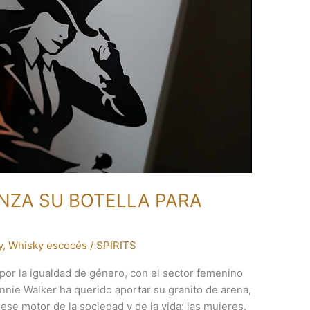
NZA SU BOTELLA PARA
y
,
Whisky escocés
/
SPIRITS
por la igualdad de género, con el sector femenino
nie Walker ha querido aportar su granito de arena,
ese motor de la sociedad y de la vida: las mujeres.