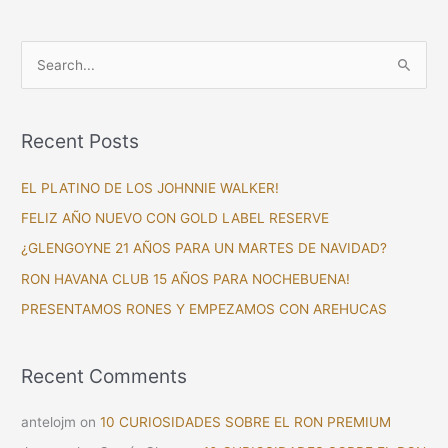
S
e
a
Recent Posts
r
c
EL PLATINO DE LOS JOHNNIE WALKER!
h
FELIZ AÑO NUEVO CON GOLD LABEL RESERVE
f
¿GLENGOYNE 21 AÑOS PARA UN MARTES DE NAVIDAD?
o
RON HAVANA CLUB 15 AÑOS PARA NOCHEBUENA!
r
PRESENTAMOS RONES Y EMPEZAMOS CON AREHUCAS
:
Recent Comments
antelojm
on
10 CURIOSIDADES SOBRE EL RON PREMIUM