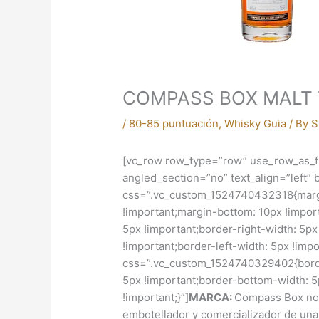
COMPASS BOX MALT 
/
80-85 puntuación
,
Whisky Guia
/ By
S
[vc_row row_type=”row” use_row_as_fu
angled_section=”no” text_align=”left
css=”.vc_custom_1524740432318{margin
!important;margin-bottom: 10px !import
5px !important;border-right-width: 5p
!important;border-left-width: 5px !imp
css=”.vc_custom_1524740329402{border
5px !important;border-bottom-width: 5p
!important;}”]
MARCA:
Compass Box no 
embotellador y comercializador de un