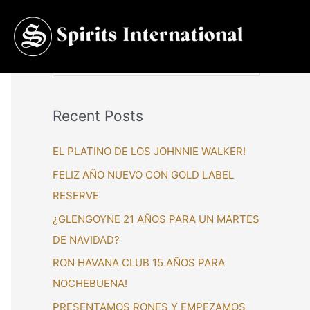
S
e
a
Recent Posts
r
c
EL PLATINO DE LOS JOHNNIE WALKER!
h
FELIZ AÑO NUEVO CON GOLD LABEL
f
RESERVE
o
¿GLENGOYNE 21 AÑOS PARA UN MARTES
r
DE NAVIDAD?
:
RON HAVANA CLUB 15 AÑOS PARA
NOCHEBUENA!
PRESENTAMOS RONES Y EMPEZAMOS