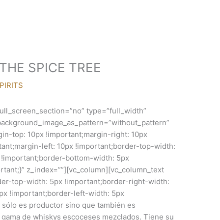
THE SPICE TREE
PIRITS
ll_screen_section=”no” type=”full_width”
” background_image_as_pattern=”without_pattern”
-top: 10px !important;margin-right: 10px
ant;margin-left: 10px !important;border-top-width:
x !important;border-bottom-width: 5px
ortant;}” z_index=””][vc_column][vc_column_text
-top-width: 5px !important;border-right-width:
x !important;border-left-width: 5px
sólo es productor sino que también es
a gama de whiskys escoceses mezclados. Tiene su