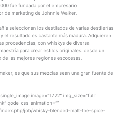
2000 fue fundada por el empresario
or de marketing de Johnnie Walker.
ñía seleccionan los destilados de varias destilerías
y el resultado es bastante más madura. Adquieren
tas procedencias, con whiskys de diversa
aestría para crear estilos originales: desde un
to de las mejores regiones escocesas.
maker, es que sus mezclas sean una gran fuente de
_single_image image=”1722″ img_size=”full”
ink” qode_css_animation=””
sky/index.php/job/whisky-blended-malt-the-spice-