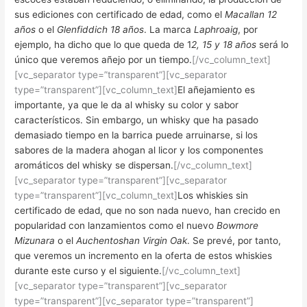
sus ediciones con certificado de edad, como el
Macallan
12
años
o el
Glenfiddich
18 años
. La marca
Laphroaig
, por
ejemplo, ha dicho que lo que queda de 1
2, 15 y 18 años
será lo
único que veremos añejo por un tiempo.
[/vc_column_text]
[vc_separator type=”transparent”][vc_separator
type=”transparent”][vc_column_text]
El añejamiento es
importante, ya que le da al whisky su color y sabor
característicos. Sin embargo, un whisky que ha pasado
demasiado tiempo en la barrica puede arruinarse, si los
sabores de la madera ahogan al licor y los componentes
aromáticos del whisky se dispersan.
[/vc_column_text]
[vc_separator type=”transparent”][vc_separator
type=”transparent”][vc_column_text]
Los whiskies sin
certificado de edad, que no son nada nuevo, han crecido en
popularidad con lanzamientos como el nuevo
Bowmore
Mizunara
o el
Auchentoshan Virgin Oak
. Se prevé, por tanto,
que veremos un incremento en la oferta de estos whiskies
durante este curso y el siguiente.
[/vc_column_text]
[vc_separator type=”transparent”][vc_separator
type=”transparent”][vc_separator type=”transparent”]