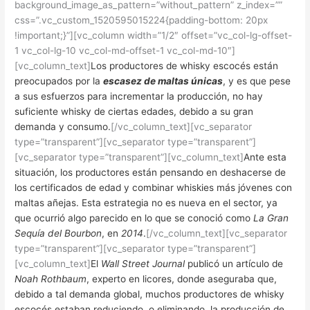
background_image_as_pattern=”without_pattern” z_index=””
css=”.vc_custom_1520595015224{padding-bottom: 20px
!important;}”][vc_column width=”1/2″ offset=”vc_col-lg-offset-
1 vc_col-lg-10 vc_col-md-offset-1 vc_col-md-10″]
[vc_column_text]
Los productores de whisky escocés están
preocupados por la
escasez de maltas únicas
, y es que pese
a sus esfuerzos para incrementar la producción, no hay
suficiente whisky de ciertas edades, debido a su gran
demanda y consumo.
[/vc_column_text][vc_separator
type=”transparent”][vc_separator type=”transparent”]
[vc_separator type=”transparent”][vc_column_text]
Ante esta
situación, los productores están pensando en deshacerse de
los certificados de edad y combinar whiskies más jóvenes con
maltas añejas. Esta estrategia no es nueva en el sector, ya
que ocurrió algo parecido en lo que se conoció como
La Gran
Sequía del Bourbon
, en
2014
.
[/vc_column_text][vc_separator
type=”transparent”][vc_separator type=”transparent”]
[vc_column_text]
El
Wall Street Journal
publicó un artículo de
Noah Rothbaum
, experto en licores, donde aseguraba que,
debido a tal demanda global, muchos productores de whisky
escocés estaban reduciendo, o eliminando, la producción de