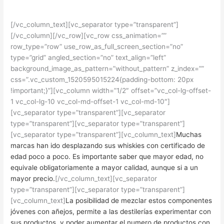
– Spirits International
[/vc_column_text][vc_separator type=”transparent”]
[/vc_column][/vc_row][vc_row css_animation=””
row_type=”row” use_row_as_full_screen_section=”no”
type=”grid” angled_section=”no” text_align=”left”
background_image_as_pattern=”without_pattern” z_index=””
css=”.vc_custom_1520595015224{padding-bottom: 20px
!important;}”][vc_column width=”1/2″ offset=”vc_col-lg-offset-
1 vc_col-lg-10 vc_col-md-offset-1 vc_col-md-10″]
[vc_separator type=”transparent”][vc_separator
type=”transparent”][vc_separator type=”transparent”]
[vc_separator type=”transparent”][vc_column_text]
Muchas
marcas han ido desplazando sus whiskies con certificado de
edad poco a poco. Es importante saber que mayor edad, no
equivale obligatoriamente a mayor calidad, aunque si a un
mayor precio.
[/vc_column_text][vc_separator
type=”transparent”][vc_separator type=”transparent”]
[vc_column_text]
La posibilidad de mezclar estos componentes
jóvenes con añejos, permite a las destilerías experimentar con
sus productos, y poder aumentar el numero de productos con