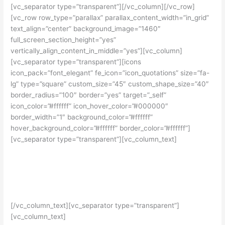
[vc_separator type=”transparent”][/vc_column][/vc_row]
[vc_row row_type=”parallax” parallax_content_width=”in_grid”
text_align=”center” background_image=”1460″
full_screen_section_height=”yes”
vertically_align_content_in_middle=”yes”][vc_column]
[vc_separator type=”transparent”][icons
icon_pack=”font_elegant” fe_icon=”icon_quotations” size=”fa-
lg” type=”square” custom_size=”45″ custom_shape_size=”40″
border_radius=”100″ border=”yes” target=”_self”
icon_color=”#ffffff” icon_hover_color=”#000000″
border_width=”1″ background_color=”#ffffff”
hover_background_color=”#ffffff” border_color=”#ffffff”]
[vc_separator type=”transparent”][vc_column_text]
Master of Malt , retail y embotellador inglés, es quien tiene el
record del whisky más añejo del mundo. Un ejemplar de 105
años de edad, destilado en 1906 en la destilería Aisla T’Orten
en las Highlands escocesas.
[/vc_column_text][vc_separator type=”transparent”]
[vc_column_text]