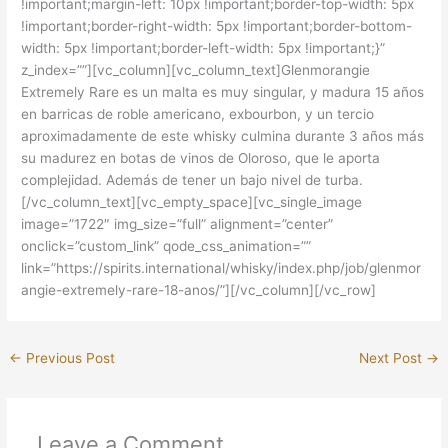
!important;margin-left: 10px !important;border-top-width: 5px
!important;border-right-width: 5px !important;border-bottom-
width: 5px !important;border-left-width: 5px !important;}”
z_index=””][vc_column][vc_column_text]Glenmorangie
Extremely Rare es un malta es muy singular, y madura 15 años
en barricas de roble americano, exbourbon, y un tercio
aproximadamente de este whisky culmina durante 3 años más
su madurez en botas de vinos de Oloroso, que le aporta
complejidad. Además de tener un bajo nivel de turba.
[/vc_column_text][vc_empty_space][vc_single_image
image=”1722″ img_size=”full” alignment=”center”
onclick=”custom_link” qode_css_animation=””
link=”https://spirits.international/whisky/index.php/job/glenmor
angie-extremely-rare-18-anos/”][/vc_column][/vc_row]
←
Previous Post
Next Post
→
Leave a Comment