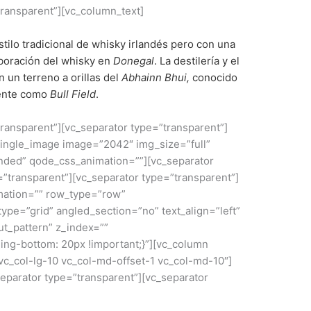
transparent”][vc_column_text]
stilo tradicional de whisky irlandés pero con una
laboración del whisky en
Donegal
. La destilería y el
n un terreno a orillas del
Abhainn Bhui,
conocido
ente como
Bull Field
.
transparent”][vc_separator type=”transparent”]
single_image image=”2042″ img_size=”full”
nded” qode_css_animation=””][vc_separator
=”transparent”][vc_separator type=”transparent”]
mation=”” row_type=”row”
ype=”grid” angled_section=”no” text_align=”left”
t_pattern” z_index=””
ng-bottom: 20px !important;}”][vc_column
 vc_col-lg-10 vc_col-md-offset-1 vc_col-md-10″]
separator type=”transparent”][vc_separator