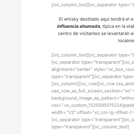
[/vc_column_text][vc_separator type=”
El whisky destilado aquí tendrá el e
influencia ahumada
, típica en la e
centro de visitantes se levantarán e
localm
[/vc_column_text][vc_separator type=”
[vc_separator type=”transparent”][vc_
alignment=”center” style=”vc_box_rou
type=”transparent”][vc_separator type
[/vc_column][/vc_row][vc_row css_ani
use_row_as_full_screen_section=”no” t
background_image_as_pattern=”withou
css=”.vc_custom_1520595015224{paddi
width=”1/2″ offset=”vc_col-lg-offset-1
[vc_separator type=”transparent”][vc_
type=”transparent”][vc_column_text]