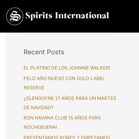
S
e
a
Recent Posts
r
c
EL PLATINO DE LOS JOHNNIE WALKER!
h
FELIZ AÑO NUEVO CON GOLD LABEL
f
RESERVE
o
¿GLENGOYNE 21 AÑOS PARA UN MARTES
r
DE NAVIDAD?
:
RON HAVANA CLUB 15 AÑOS PARA
NOCHEBUENA!
PRESENTAMOS RONES Y EMPEZAMOS