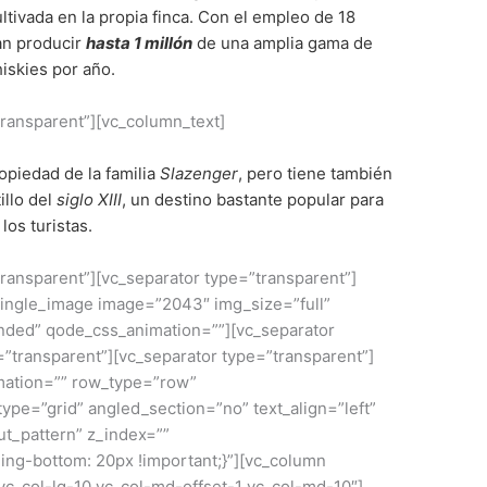
ltivada en la propia finca. Con el empleo de 18
an producir
hasta 1 millón
de una amplia gama de
iskies por año.
transparent”][vc_column_text]
piedad de la familia
Slazenger
, pero tiene también
illo del
siglo XIII
, un destino bastante popular para
los turistas.
transparent”][vc_separator type=”transparent”]
single_image image=”2043″ img_size=”full”
nded” qode_css_animation=””][vc_separator
=”transparent”][vc_separator type=”transparent”]
mation=”” row_type=”row”
ype=”grid” angled_section=”no” text_align=”left”
t_pattern” z_index=””
ng-bottom: 20px !important;}”][vc_column
 vc_col-lg-10 vc_col-md-offset-1 vc_col-md-10″]