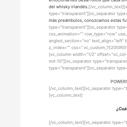
del whisky irlandés.
[/vc_column_text][
type=”transparent”][vc_separator type
más preámbulos, conozcamos estas futu
type=”transparent”][vc_separator type
css_animation=”” row_type=”row” use_
angled_section=”no” text_align=”left
z_index=”” css=”.vc_custom_152059501
[vc_column width=”1/2″ offset=”vc_col-
md-10″][vc_separator type=”transparen
type=”transparent”][vc_separator type
POWERS
[/vc_column_text][vc_separator type=”
[vc_column_text]
¿Cuá
[/vc_column_text][vc_separator type=”