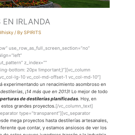
 EN IRLANDA
Whisky
/ By
SPIRITS
ow” use_row_as_full_screen_section=”no”
lign=”left”
t_pattern” z_index=””
ng-bottom: 20px !important;}”][vc_column
 vc_col-lg-10 vc_col-md-offset-1 vc_col-md-10″]
á experimentando un renacimiento asombroso en
 destilerías
, ¡
14 más que en 2013
! Lo mejor de todo
erturas de destilerías planificadas
. Hoy, en
 estos grandes proyectos.
[/vc_column_text]
separator type=”transparent”][vc_separator
sde mega proyectos hasta destilerías artesanales,
diferente que contar, y estamos ansiosos de ver los
 de estos nuevos jugadores traerán a la industria