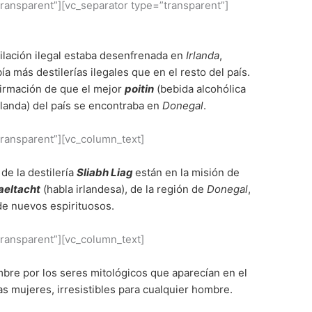
transparent”][vc_separator type=”transparent”]
stilación ilegal estaba desenfrenada en
Irlanda
,
ía más destilerías ilegales que en el resto del país.
firmación de que el mejor
poitin
(bebida alcohólica
Irlanda) del país se encontraba en
Donegal
.
transparent”][vc_column_text]
de la destilería
Sliabh Liag
están en la misión de
aeltacht
(habla irlandesa), de la región de
Donegal
,
de nuevos espirituosos.
transparent”][vc_column_text]
bre por los seres mitológicos que aparecían en el
as mujeres, irresistibles para cualquier hombre.