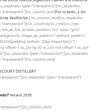
vc_separator type=”transparent”][vc_separator
=”transparent”][vc_column_text]
Por lo tanto, y sin
ras destilerías.
[/vc_column_text][vc_separator
=”transparent”][/vc_column][/vc_row][vc_row
row_as_full_screen_section=”no” type=”grid”
” background_image_as_pattern=”without_pattern”
5224{padding-bottom: 20px !important;}”]
lg-offset-1 vc_col-lg-10 vc_col-md-offset-1 vc_col-
t”][vc_separator type=”transparent”][vc_separator
=”transparent”][vc_column_text]
COURT DISTILLERY
transparent”][vc_separator type=”transparent”]
ndo?
Verano 2018
transparent”][vc_column_text]