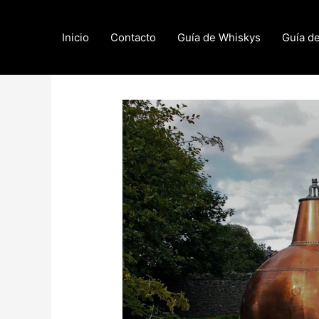
Skip
to
Inicio
Contacto
Guía de Whiskys
Guía d
content