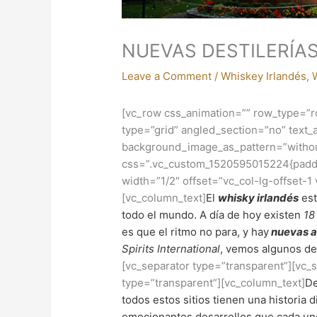
NUEVAS DESTILERÍAS
Leave a Comment
/
Whiskey Irlandés
,
[vc_row css_animation=”” row_type=”r
type=”grid” angled_section=”no” text_a
background_image_as_pattern=”withou
css=”.vc_custom_1520595015224{paddi
width=”1/2″ offset=”vc_col-lg-offset-1
[vc_column_text]
El
whisky irlandés
est
todo el mundo. A día de hoy existen
18
es que el ritmo no para, y hay
nuevas ap
Spirits International
, vemos algunos de
[vc_separator type=”transparent”][vc_
type=”transparent”][vc_column_text]
De
todos estos sitios tienen una historia 
emocionantes desarrollos que cada uno