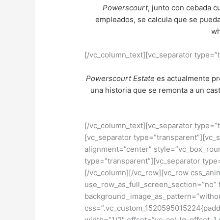
Powerscourt
, junto con cebada cu
empleados, se calcula que se pued
wh
[/vc_column_text][vc_separator type=”
Powerscourt Estate
es actualmente pro
una historia que se remonta a un cast
[/vc_column_text][vc_separator type=”
[vc_separator type=”transparent”][vc_
alignment=”center” style=”vc_box_rou
type=”transparent”][vc_separator type
[/vc_column][/vc_row][vc_row css_ani
use_row_as_full_screen_section=”no” t
background_image_as_pattern=”withou
css=”.vc_custom_1520595015224{paddi
width=”1/2″ offset=”vc_col-lg-offset-1