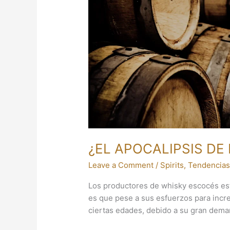
MALTAS
ÚNICAS?
¿EL APOCALIPSIS DE
Leave a Comment
/
Spirits
,
Tendencia
Los productores de whisky escocés est
es que pese a sus esfuerzos para incr
ciertas edades, debido a su gran dem