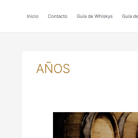
Skip
to
Inicio
Contacto
Guía de Whiskys
Guía d
content
AÑOS
¿EL
APOCALIPSIS
DE
LAS