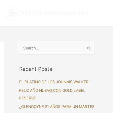
S
e
a
Recent Posts
r
c
EL PLATINO DE LOS JOHNNIE WALKER!
h
FELIZ AÑO NUEVO CON GOLD LABEL
f
RESERVE
o
¿GLENGOYNE 21 AÑOS PARA UN MARTES
r