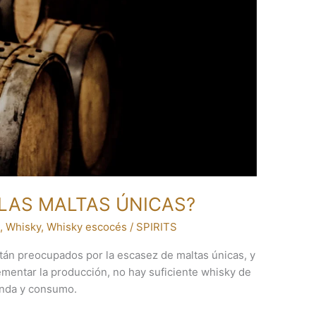
 LAS MALTAS ÚNICAS?
s
,
Whisky
,
Whisky escocés
/
SPIRITS
án preocupados por la escasez de maltas únicas, y
ementar la producción, no hay suficiente whisky de
anda y consumo.