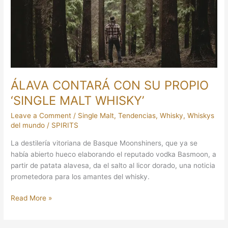
PROPIO
‘SINGLE
MALT
WHISKY’
ÁLAVA CONTARÁ CON SU PROPIO
‘SINGLE MALT WHISKY’
Leave a Comment
/
Single Malt
,
Tendencias
,
Whisky
,
Whiskys
del mundo
/
SPIRITS
La destilería vitoriana de Basque Moonshiners, que ya se
había abierto hueco elaborando el reputado vodka Basmoon, a
partir de patata alavesa, da el salto al licor dorado, una noticia
prometedora para los amantes del whisky.
Read More »