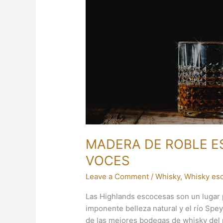
UN
SECRETO
A
VOCES
MADERA DE ROBLE E
VOCES
Leave a Comment
/
Whisky
,
Whisky es
Las Highlands escocesas son un lugar p
imponente belleza natural y el río Spey
de las mejores bodegas de whisky del m