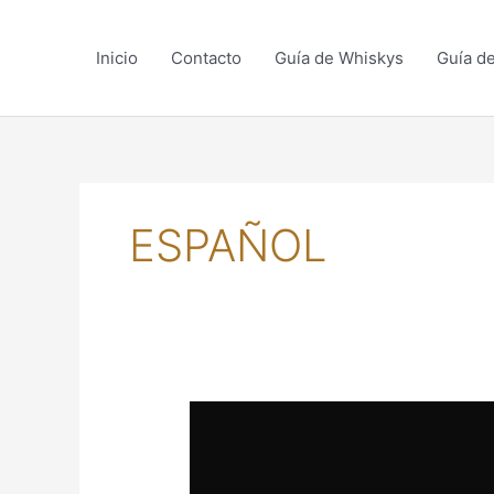
Skip
to
Inicio
Contacto
Guía de Whiskys
Guía d
content
ESPAÑOL
MADERA
DE
ROBLE
ESPAÑOL: