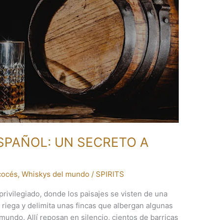
SPAÑOL: UN SECRETO A
cocés
,
Whiskys del mundo
/
SPIRITS
rivilegiado, donde los paisajes se visten de una
 riega y delimita unas fincas que albergan algunas
undo. Allí reposan en silencio, cientos de barricas