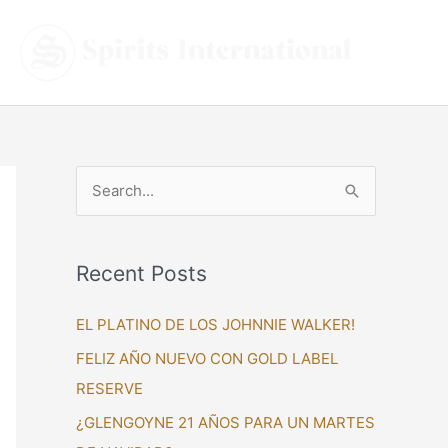
S
e
a
Recent Posts
r
c
EL PLATINO DE LOS JOHNNIE WALKER!
h
FELIZ AÑO NUEVO CON GOLD LABEL
f
RESERVE
o
¿GLENGOYNE 21 AÑOS PARA UN MARTES
r