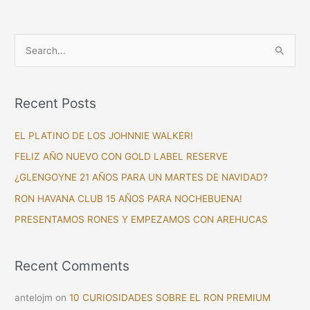
S
e
a
Recent Posts
r
c
EL PLATINO DE LOS JOHNNIE WALKER!
h
FELIZ AÑO NUEVO CON GOLD LABEL RESERVE
f
¿GLENGOYNE 21 AÑOS PARA UN MARTES DE NAVIDAD?
o
RON HAVANA CLUB 15 AÑOS PARA NOCHEBUENA!
r
PRESENTAMOS RONES Y EMPEZAMOS CON AREHUCAS
:
Recent Comments
antelojm
on
10 CURIOSIDADES SOBRE EL RON PREMIUM