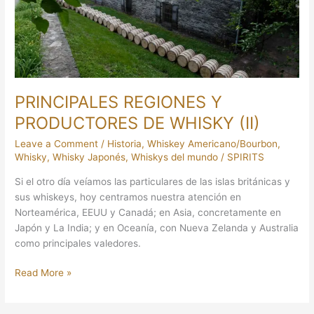
WHISKY
(II)
PRINCIPALES REGIONES Y
PRODUCTORES DE WHISKY (II)
Leave a Comment
/
Historia
,
Whiskey Americano/Bourbon
,
Whisky
,
Whisky Japonés
,
Whiskys del mundo
/
SPIRITS
Si el otro día veíamos las particulares de las islas británicas y
sus whiskeys, hoy centramos nuestra atención en
Norteamérica, EEUU y Canadá; en Asia, concretamente en
Japón y La India; y en Oceanía, con Nueva Zelanda y Australia
como principales valedores.
Read More »