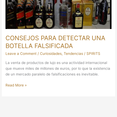
FALSIFICADA
CONSEJOS PARA DETECTAR UNA
BOTELLA FALSIFICADA
Leave a Comment
/
Curiosidades
,
Tendencias
/
SPIRITS
La venta de productos de lujo es una actividad internacional
que mueve miles de millones de euros, por lo que la existencia
de un mercado paralelo de falsificaciones es inevitable.
Read More »