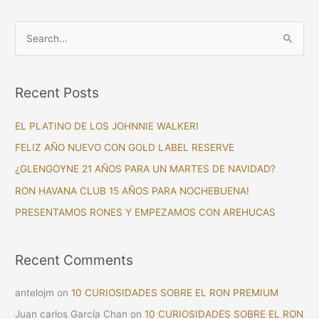
S
e
a
Recent Posts
r
c
EL PLATINO DE LOS JOHNNIE WALKER!
h
FELIZ AÑO NUEVO CON GOLD LABEL RESERVE
f
¿GLENGOYNE 21 AÑOS PARA UN MARTES DE NAVIDAD?
o
RON HAVANA CLUB 15 AÑOS PARA NOCHEBUENA!
r
PRESENTAMOS RONES Y EMPEZAMOS CON AREHUCAS
:
Recent Comments
antelojm
on
10 CURIOSIDADES SOBRE EL RON PREMIUM
Juan carlos García Chan
on
10 CURIOSIDADES SOBRE EL RON