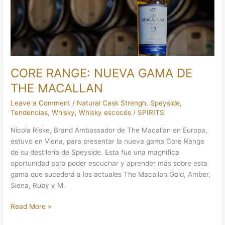
THE
MACALLAN
CORE RANGE: NUEVA GAMA DE
THE MACALLAN
Leave a Comment
/
Natural Cask Strengh
,
Speyside
,
Tendencias
,
Whisky
,
Whisky escocés
/
SPIRITS
Nicola Riske, Brand Ambassador de The Macallan en Europa,
estuvo en Viena, para presentar la nueva gama Core Range
de su destilería de Speyside. Esta fue una magnífica
oportunidad para poder escuchar y aprender más sobre esta
gama que sucederá a los actuales The Macallan Gold, Amber,
Siena, Ruby y M.
Read More »