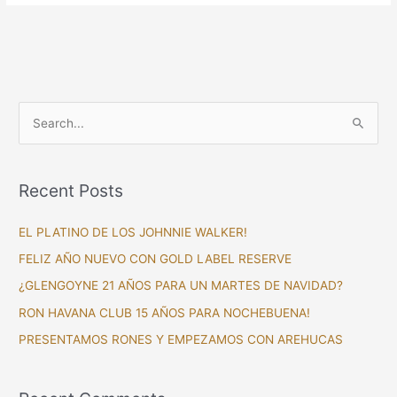
S
e
a
Recent Posts
r
c
EL PLATINO DE LOS JOHNNIE WALKER!
h
FELIZ AÑO NUEVO CON GOLD LABEL RESERVE
f
¿GLENGOYNE 21 AÑOS PARA UN MARTES DE NAVIDAD?
o
RON HAVANA CLUB 15 AÑOS PARA NOCHEBUENA!
r
PRESENTAMOS RONES Y EMPEZAMOS CON AREHUCAS
: