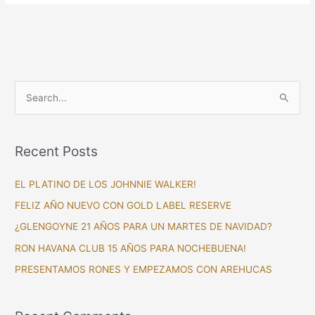
S
e
a
Recent Posts
r
c
EL PLATINO DE LOS JOHNNIE WALKER!
h
FELIZ AÑO NUEVO CON GOLD LABEL RESERVE
f
¿GLENGOYNE 21 AÑOS PARA UN MARTES DE NAVIDAD?
o
RON HAVANA CLUB 15 AÑOS PARA NOCHEBUENA!
r
PRESENTAMOS RONES Y EMPEZAMOS CON AREHUCAS
: