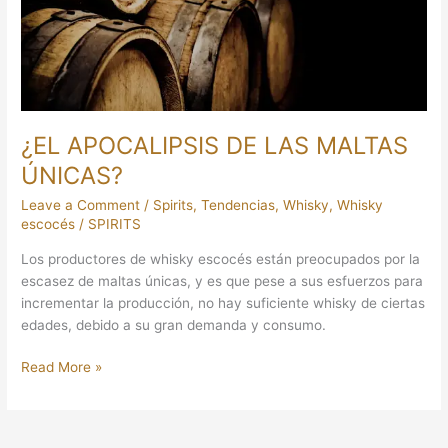
ÚNICAS?
¿EL APOCALIPSIS DE LAS MALTAS
ÚNICAS?
Leave a Comment
/
Spirits
,
Tendencias
,
Whisky
,
Whisky
escocés
/
SPIRITS
Los productores de whisky escocés están preocupados por la
escasez de maltas únicas, y es que pese a sus esfuerzos para
incrementar la producción, no hay suficiente whisky de ciertas
edades, debido a su gran demanda y consumo.
Read More »