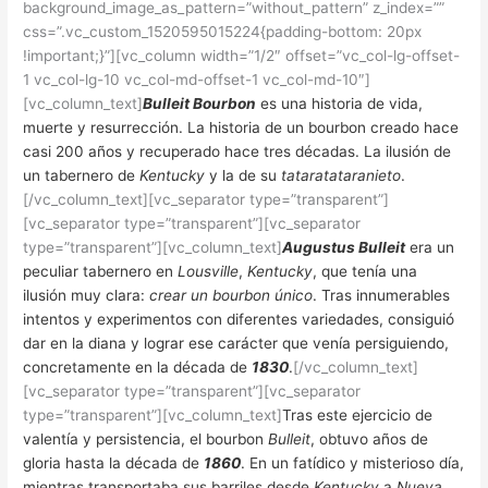
background_image_as_pattern=”without_pattern” z_index=””
css=”.vc_custom_1520595015224{padding-bottom: 20px
!important;}”][vc_column width=”1/2″ offset=”vc_col-lg-offset-
1 vc_col-lg-10 vc_col-md-offset-1 vc_col-md-10″]
[vc_column_text]
Bulleit Bourbon
es una historia de vida,
muerte y resurrección. La historia de un bourbon creado hace
casi 200 años y recuperado hace tres décadas. La ilusión de
un tabernero de
Kentucky
y la de su
tataratataranieto
.
[/vc_column_text][vc_separator type=”transparent”]
[vc_separator type=”transparent”][vc_separator
type=”transparent”][vc_column_text]
Augustus Bulleit
era un
peculiar tabernero en
Lousville
,
Kentucky
, que tenía una
ilusión muy clara:
crear un bourbon único
. Tras innumerables
intentos y experimentos con diferentes variedades, consiguió
dar en la diana y lograr ese carácter que venía persiguiendo,
concretamente en la década de
1830
.
[/vc_column_text]
[vc_separator type=”transparent”][vc_separator
type=”transparent”][vc_column_text]
Tras este ejercicio de
valentía y persistencia, el bourbon
Bulleit
, obtuvo años de
gloria hasta la década de
1860
. En un fatídico y misterioso día,
mientras transportaba sus barriles desde
Kentucky
a
Nueva