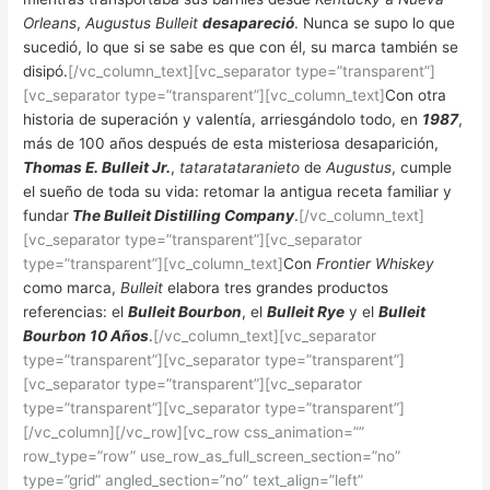
Orleans
,
Augustus Bulleit
desapareció
. Nunca se supo lo que
sucedió, lo que si se sabe es que con él, su marca también se
disipó.
[/vc_column_text][vc_separator type=”transparent”]
[vc_separator type=”transparent”][vc_column_text]
Con otra
historia de superación y valentía, arriesgándolo todo, en
1987
,
más de 100 años después de esta misteriosa desaparición,
Thomas E. Bulleit Jr.
,
tataratataranieto
de
Augustus
, cumple
el sueño de toda su vida: retomar la antigua receta familiar y
fundar
The Bulleit Distilling Company
.
[/vc_column_text]
[vc_separator type=”transparent”][vc_separator
type=”transparent”][vc_column_text]
Con
Frontier Whiskey
como marca,
Bulleit
elabora tres grandes productos
referencias: el
Bulleit Bourbon
, el
Bulleit Rye
y el
Bulleit
Bourbon 10 Años
.
[/vc_column_text][vc_separator
type=”transparent”][vc_separator type=”transparent”]
[vc_separator type=”transparent”][vc_separator
type=”transparent”][vc_separator type=”transparent”]
[/vc_column][/vc_row][vc_row css_animation=””
row_type=”row” use_row_as_full_screen_section=”no”
type=”grid” angled_section=”no” text_align=”left”