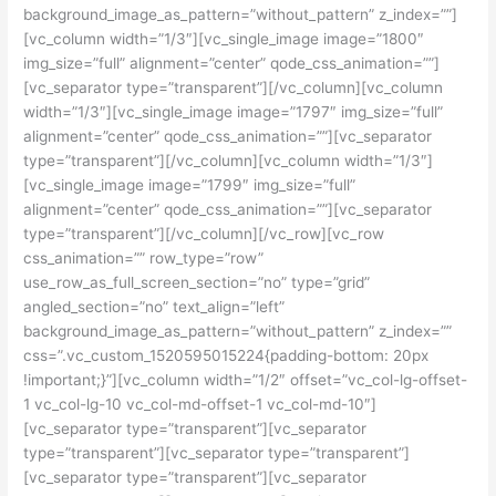
background_image_as_pattern=”without_pattern” z_index=””]
[vc_column width=”1/3″][vc_single_image image=”1800″
img_size=”full” alignment=”center” qode_css_animation=””]
[vc_separator type=”transparent”][/vc_column][vc_column
width=”1/3″][vc_single_image image=”1797″ img_size=”full”
alignment=”center” qode_css_animation=””][vc_separator
type=”transparent”][/vc_column][vc_column width=”1/3″]
[vc_single_image image=”1799″ img_size=”full”
alignment=”center” qode_css_animation=””][vc_separator
type=”transparent”][/vc_column][/vc_row][vc_row
css_animation=”” row_type=”row”
use_row_as_full_screen_section=”no” type=”grid”
angled_section=”no” text_align=”left”
background_image_as_pattern=”without_pattern” z_index=””
css=”.vc_custom_1520595015224{padding-bottom: 20px
!important;}”][vc_column width=”1/2″ offset=”vc_col-lg-offset-
1 vc_col-lg-10 vc_col-md-offset-1 vc_col-md-10″]
[vc_separator type=”transparent”][vc_separator
type=”transparent”][vc_separator type=”transparent”]
[vc_separator type=”transparent”][vc_separator