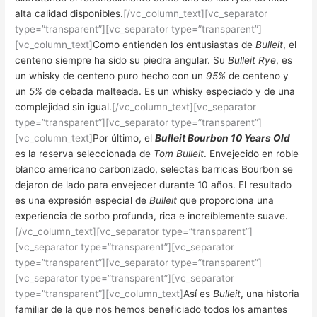
alta calidad disponibles.
[/vc_column_text][vc_separator
type=”transparent”][vc_separator type=”transparent”]
[vc_column_text]
Como entienden los entusiastas de
Bulleit
, el
centeno siempre ha sido su piedra angular. Su
Bulleit Rye
, es
un whisky de centeno puro hecho con un
95%
de centeno y
un
5%
de cebada malteada. Es un whisky especiado y de una
complejidad sin igual.
[/vc_column_text][vc_separator
type=”transparent”][vc_separator type=”transparent”]
[vc_column_text]
Por último, el
Bulleit Bourbon 10 Years Old
es la reserva seleccionada de
Tom Bulleit
. Envejecido en roble
blanco americano carbonizado, selectas barricas Bourbon se
dejaron de lado para envejecer durante 10 años. El resultado
es una expresión especial de
Bulleit
que proporciona una
experiencia de sorbo profunda, rica e increíblemente suave.
[/vc_column_text][vc_separator type=”transparent”]
[vc_separator type=”transparent”][vc_separator
type=”transparent”][vc_separator type=”transparent”]
[vc_separator type=”transparent”][vc_separator
type=”transparent”][vc_column_text]
Así es
Bulleit
, una historia
familiar de la que nos hemos beneficiado todos los amantes