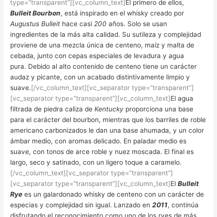
type=”transparent”][vc_column_text]
El primero de ellos,
Bulleit Bourbon
, está inspirado en el whisky creado por
Augustus Bulleit
hace casi
200
años. Solo se usan
ingredientes de la más alta calidad. Su sutileza y complejidad
proviene de una mezcla única de centeno, maíz y malta de
cebada, junto con cepas especiales de levadura y agua
pura.
Debido al alto contenido de centeno tiene un carácter
audaz y picante, con un acabado distintivamente limpio y
suave.
[/vc_column_text][vc_separator type=”transparent”]
[vc_separator type=”transparent”][vc_column_text]
El agua
filtrada de piedra caliza de
Kentucky
proporciona una base
para el carácter del bourbon, mientras que los barriles de roble
americano carbonizados le dan una base ahumada, y un color
ámbar medio, con aromas delicado. En paladar medio es
suave, con tonos de arce roble y nuez moscada. El final es
largo, seco y satinado, con un ligero toque a caramelo.
[/vc_column_text][vc_separator type=”transparent”]
[vc_separator type=”transparent”][vc_column_text]
El
Bulleit
Rye
es un galardonado whisky de centeno con un carácter de
especias y complejidad sin igual. Lanzado en
2011
, continúa
disfrutando el reconocimiento como uno de los ryes de más