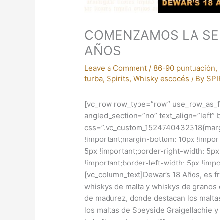
COMENZAMOS LA SE
AÑOS
Leave a Comment
/
86-90 puntuación
,
turba
,
Spirits
,
Whisky escocés
/ By
SPI
[vc_row row_type=”row” use_row_as_fu
angled_section=”no” text_align=”left
css=”.vc_custom_1524740432318{margin
!important;margin-bottom: 10px !import
5px !important;border-right-width: 5p
!important;border-left-width: 5px !imp
[vc_column_text]Dewar’s 18 Años, es f
whiskys de malta y whiskys de granos 
de madurez, donde destacan los maltas
los maltas de Speyside Graigellachie y