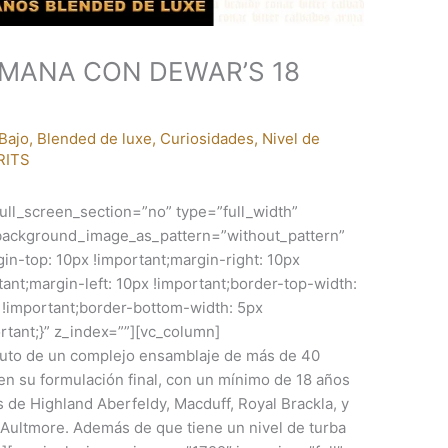
MANA CON DEWAR’S 18
Bajo
,
Blended de luxe
,
Curiosidades
,
Nivel de
RITS
ll_screen_section=”no” type=”full_width”
” background_image_as_pattern=”without_pattern”
-top: 10px !important;margin-right: 10px
ant;margin-left: 10px !important;border-top-width:
x !important;border-bottom-width: 5px
ortant;}” z_index=””][vc_column]
ruto de un complejo ensamblaje de más de 40
en su formulación final, con un mínimo de 18 años
 de Highland Aberfeldy, Macduff, Royal Brackla, y
 Aultmore. Además de que tiene un nivel de turba