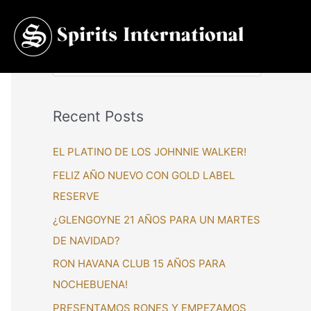
S
e
a
Recent Posts
r
c
EL PLATINO DE LOS JOHNNIE WALKER!
h
FELIZ AÑO NUEVO CON GOLD LABEL
f
RESERVE
o
¿GLENGOYNE 21 AÑOS PARA UN MARTES
r
DE NAVIDAD?
:
RON HAVANA CLUB 15 AÑOS PARA
NOCHEBUENA!
PRESENTAMOS RONES Y EMPEZAMOS