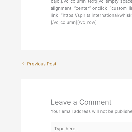
bajo.[/vc_column_text][vc_empty_space
alignment=”center” onclick=”custom_l
link=”https://spirits.international/wh
[/vc_column][/vc_row]
←
Previous Post
Leave a Comment
Your email address will not be publish
Type
here..