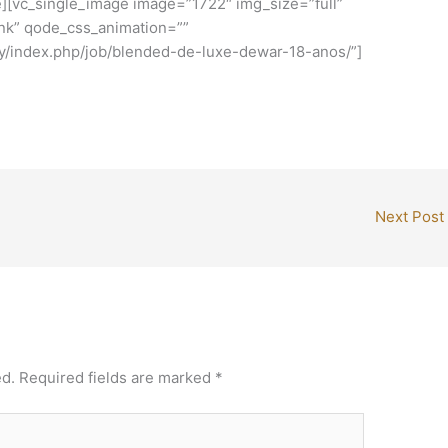
][vc_single_image image=”1722″ img_size=”full”
ink” qode_css_animation=””
isky/index.php/job/blended-de-luxe-dewar-18-anos/”]
Next Post
ed.
Required fields are marked
*