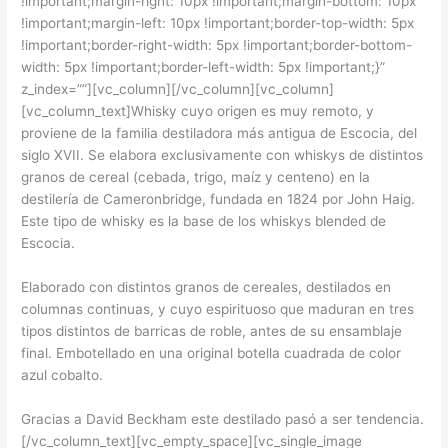
!important;margin-right: 10px !important;margin-bottom: 10px
!important;margin-left: 10px !important;border-top-width: 5px
!important;border-right-width: 5px !important;border-bottom-
width: 5px !important;border-left-width: 5px !important;}”
z_index=””][vc_column][/vc_column][vc_column]
[vc_column_text]
Whisky cuyo origen es muy remoto, y
proviene de la familia destiladora más antigua de Escocia, del
siglo XVII. Se elabora exclusivamente con whiskys de distintos
granos de cereal (cebada, trigo, maíz y centeno) en la
destilería de Cameronbridge, fundada en 1824 por John Haig.
Este tipo de whisky es la base de los whiskys blended de
Escocia.
Elaborado con distintos granos de cereales, destilados en
columnas continuas, y cuyo espirituoso que maduran en tres
tipos distintos de barricas de roble, antes de su ensamblaje
final. Embotellado en una original botella cuadrada de color
azul cobalto.
Gracias a David Beckham este destilado pasó a ser tendencia.
[/vc_column_text][vc_empty_space][vc_single_image