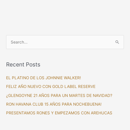
S
e
a
Recent Posts
r
c
EL PLATINO DE LOS JOHNNIE WALKER!
h
FELIZ AÑO NUEVO CON GOLD LABEL RESERVE
f
¿GLENGOYNE 21 AÑOS PARA UN MARTES DE NAVIDAD?
o
RON HAVANA CLUB 15 AÑOS PARA NOCHEBUENA!
r
PRESENTAMOS RONES Y EMPEZAMOS CON AREHUCAS
: