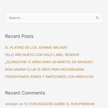
S
e
a
Recent Posts
r
c
EL PLATINO DE LOS JOHNNIE WALKER!
h
FELIZ AÑO NUEVO CON GOLD LABEL RESERVE
f
¿GLENGOYNE 21 AÑOS PARA UN MARTES DE NAVIDAD?
o
RON HAVANA CLUB 15 AÑOS PARA NOCHEBUENA!
r
PRESENTAMOS RONES Y EMPEZAMOS CON AREHUCAS
:
Recent Comments
antelojm
on
10 CURIOSIDADES SOBRE EL RON PREMIUM