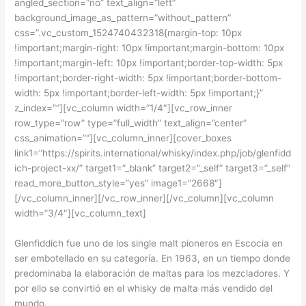
angled_section=”no” text_align=”left”
background_image_as_pattern=”without_pattern”
css=”.vc_custom_1524740432318{margin-top: 10px
!important;margin-right: 10px !important;margin-bottom: 10px
!important;margin-left: 10px !important;border-top-width: 5px
!important;border-right-width: 5px !important;border-bottom-
width: 5px !important;border-left-width: 5px !important;}”
z_index=””][vc_column width=”1/4″][vc_row_inner
row_type=”row” type=”full_width” text_align=”center”
css_animation=””][vc_column_inner][cover_boxes
link1=”https://spirits.international/whisky/index.php/job/glenfidd
ich-project-xx/” target1=”_blank” target2=”_self” target3=”_self”
read_more_button_style=”yes” image1=”2668″]
[/vc_column_inner][/vc_row_inner][/vc_column][vc_column
width=”3/4″][vc_column_text]
Glenfiddich fue uno de los single malt pioneros en Escocia en
ser embotellado en su categoría. En 1963, en un tiempo donde
predominaba la elaboración de maltas para los mezcladores. Y
por ello se convirtió en el whisky de malta más vendido del
mundo.