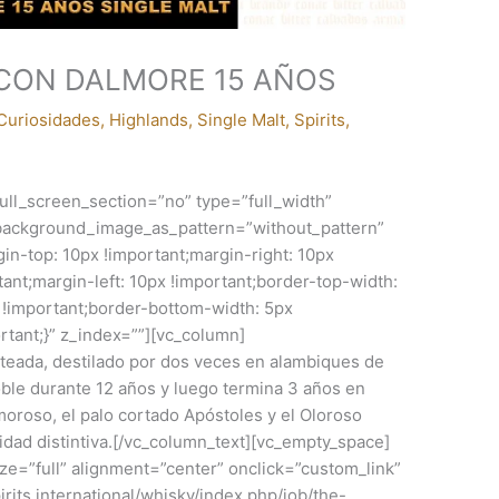
 CON DALMORE 15 AÑOS
Curiosidades
,
Highlands
,
Single Malt
,
Spirits
,
ll_screen_section=”no” type=”full_width”
” background_image_as_pattern=”without_pattern”
-top: 10px !important;margin-right: 10px
ant;margin-left: 10px !important;border-top-width:
x !important;border-bottom-width: 5px
ortant;}” z_index=””][vc_column]
teada, destilado por dos veces en alambiques de
oble durante 12 años y luego termina 3 años en
moroso, el palo cortado Apóstoles y el Oloroso
idad distintiva.[/vc_column_text][vc_empty_space]
e=”full” alignment=”center” onclick=”custom_link”
rits.international/whisky/index.php/job/the-