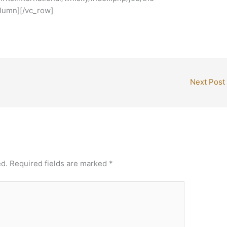
olumn][/vc_row]
Next Post
ed.
Required fields are marked
*