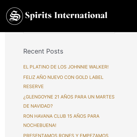
S
e
a
Recent Posts
r
c
EL PLATINO DE LOS JOHNNIE WALKER!
h
FELIZ AÑO NUEVO CON GOLD LABEL
f
RESERVE
o
¿GLENGOYNE 21 AÑOS PARA UN MARTES
r
DE NAVIDAD?
:
RON HAVANA CLUB 15 AÑOS PARA
NOCHEBUENA!
PRESENTAMOS RONES Y EMPEZAMOS