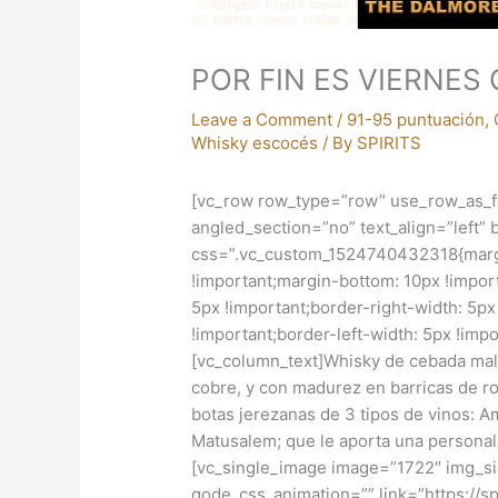
POR FIN ES VIERNES
Leave a Comment
/
91-95 puntuación
,
Whisky escocés
/ By
SPIRITS
[vc_row row_type=”row” use_row_as_fu
angled_section=”no” text_align=”left
css=”.vc_custom_1524740432318{margin
!important;margin-bottom: 10px !import
5px !important;border-right-width: 5p
!important;border-left-width: 5px !imp
[vc_column_text]Whisky de cebada mal
cobre, y con madurez en barricas de r
botas jerezanas de 3 tipos de vinos: A
Matusalem; que le aporta una personal
[vc_single_image image=”1722″ img_siz
qode_css_animation=”” link=”https://spi