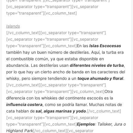
type=”transparent”][vc_separator type=”transparent”]
[vc_separator type=”transparent”][vc_separator
type=”transparent”][vc_column_text]
Islands
[/vc_column_text][vc_separator type=”transparent”]
[vc_separator type=”transparent”][vc_separator
type=”transparent”][vc_column_text]
En las
Islas Escocesas
también hay un buen número de destilerías. Aquí, la turba era
el combustible común, ya que estaba disponible en
abundancia. Las destilerías usan
diferentes niveles de turba
,
por lo que hay un cierto ancho de banda en los caracteres del
whisky, pero siempre tendiendo a un
toque ahumado y floral
.
[/vc_column_text][vc_separator type=”transparent”]
[vc_separator type=”transparent”][vc_column_text]
Otra
diferencia con los whiskies del continente escocés es la
influencia costera
, como se podría llamar. Muchas notas de
cata hablan de
sal, algas marinas y yodo
.
[/vc_column_text]
[vc_separator type=”transparent”][vc_separator
type=”transparent”][vc_column_text]
Ejemplos
: Talisker, Jura o
Highland Park
[/vc_column_text][vc_separator