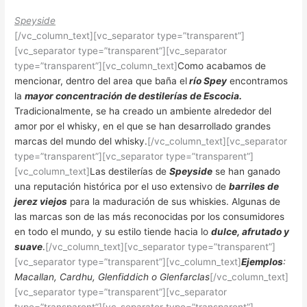
Speyside
[/vc_column_text][vc_separator type=”transparent”]
[vc_separator type=”transparent”][vc_separator
type=”transparent”][vc_column_text]
Como acabamos de
mencionar, dentro del area que baña el
río Spey
encontramos
la
mayor concentración de destilerías de Escocia.
Tradicionalmente, se ha creado un ambiente alrededor del
amor por el whisky, en el que se han desarrollado grandes
marcas del mundo del whisky.
[/vc_column_text][vc_separator
type=”transparent”][vc_separator type=”transparent”]
[vc_column_text]
Las destilerías de
Speyside
se han ganado
una reputación histórica por el uso extensivo de
barriles de
jerez viejos
para la maduración de sus whiskies. Algunas de
las marcas son de las más reconocidas por los consumidores
en todo el mundo, y su estilo tiende hacia lo
dulce, afrutado y
suave
.
[/vc_column_text][vc_separator type=”transparent”]
[vc_separator type=”transparent”][vc_column_text]
Ejemplos
:
Macallan, Cardhu, Glenfiddich o Glenfarclas
[/vc_column_text]
[vc_separator type=”transparent”][vc_separator