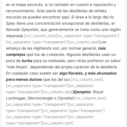
en el mapa escocés, si no también en cuanto a reputación y
reconocimiento. Gran parte de las destilerías de whisky
escocés se pueden encontrar aquí. El área a lo largo del
río
Spey
tiene una concentración excepcional de destilerías, el
llamado
Speyside
, que generalmente se trata como una región
separada.
[/vc_column_text][vc_separator type=”transparent”]
[vc_separator type=”transparent”][vc_column_text]
Los
whiskys de las
Highlands
son, por normal general,
más
complejos
que los de
Lowlands
. Algunas destilerías usan un
poco de
turba
para su malteado, pero otras prefieren un sabor
“más limpio”, dependiendo del propio carácter de la destilería.
En cualquier caso suelen ser
algo florales, y más ahumados
pero menos dulces
que los del sur.
[/vc_column_text]
[vc_separator type=”transparent”][vc_separator
type=”transparent”][vc_column_text]
Ejemplos
:
Royal
Lochnagar, Glenmorangie o Clynelish
[/vc_column_text]
[vc_separator type=”transparent”][vc_separator
type=”transparent”][vc_separator type=”transparent”]
[vc_separator type=”transparent”][vc_separator
type=”transparent”][vc_column_text]