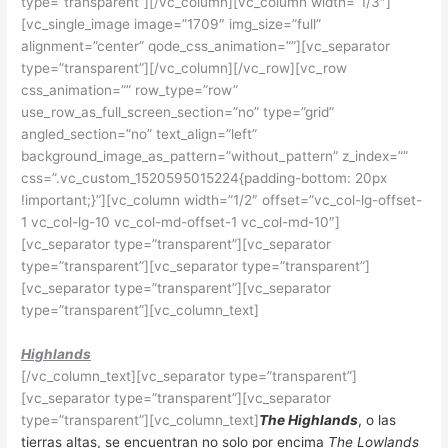
type=”transparent”][/vc_column][vc_column width=”1/3″]
[vc_single_image image=”1709″ img_size=”full”
alignment=”center” qode_css_animation=””][vc_separator
type=”transparent”][/vc_column][/vc_row][vc_row
css_animation=”” row_type=”row”
use_row_as_full_screen_section=”no” type=”grid”
angled_section=”no” text_align=”left”
background_image_as_pattern=”without_pattern” z_index=””
css=”.vc_custom_1520595015224{padding-bottom: 20px
!important;}”][vc_column width=”1/2″ offset=”vc_col-lg-offset-
1 vc_col-lg-10 vc_col-md-offset-1 vc_col-md-10″]
[vc_separator type=”transparent”][vc_separator
type=”transparent”][vc_separator type=”transparent”]
[vc_separator type=”transparent”][vc_separator
type=”transparent”][vc_column_text]
Highlands
[/vc_column_text][vc_separator type=”transparent”]
[vc_separator type=”transparent”][vc_separator
type=”transparent”][vc_column_text]
The Highlands
, o las
tierras altas, se encuentran no solo por encima
The Lowlands