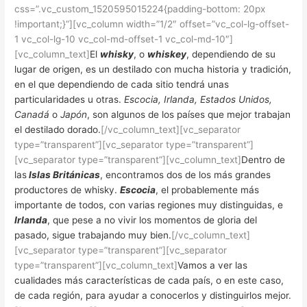
css=”.vc_custom_1520595015224{padding-bottom: 20px
!important;}”][vc_column width=”1/2″ offset=”vc_col-lg-offset-
1 vc_col-lg-10 vc_col-md-offset-1 vc_col-md-10″]
[vc_column_text]
El
whisky
, o
whiskey
, dependiendo de su
lugar de origen, es un destilado con mucha historia y tradición,
en el que dependiendo de cada sitio tendrá unas
particularidades u otras.
Escocia, Irlanda, Estados Unidos,
Canadá
o
Japón
, son algunos de los países que mejor trabajan
el destilado dorado.
[/vc_column_text][vc_separator
type=”transparent”][vc_separator type=”transparent”]
[vc_separator type=”transparent”][vc_column_text]
Dentro de
las
Islas Británicas
, encontramos dos de los más grandes
productores de whisky.
Escocia
, el probablemente más
importante de todos, con varias regiones muy distinguidas, e
Irlanda
, que pese a no vivir los momentos de gloria del
pasado, sigue trabajando muy bien.
[/vc_column_text]
[vc_separator type=”transparent”][vc_separator
type=”transparent”][vc_column_text]
Vamos a ver las
cualidades más características de cada país, o en este caso,
de cada región, para ayudar a conocerlos y distinguirlos mejor.