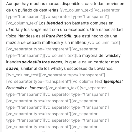
Aunque hay muchas marcas disponibles, casi todas provienen
de un puñado de destilerías.
[/vc_column_text][vc_separator
type=”transparent”][vc_separator type=”transparent”]
[vc_column_text]
Los
blended
son bastante comunes en
Irlanda
y los single malt son una excepción. Una especialidad
típica irlandesa es el
Pure Pot Still
, que está hecho de una
mezcla de cebada malteada y sin maltear.
[/vc_column_text]
[vc_separator type=”transparent”][vc_separator
type=”transparent”][vc_column_text]
La mayoría del whiskey
irlandés
se destila tres veces,
lo que le da un carácter más
suave
, similar al de los whiskys escoceses de Lowlands.
[/vc_column_text][vc_separator type=”transparent”]
[vc_separator type=”transparent”][vc_column_text]
Ejemplos
:
Bushmills o Jameson
[/vc_column_text][vc_separator
type=”transparent”][vc_separator type=”transparent”]
[vc_separator type=”transparent”][vc_separator
type=”transparent”][vc_separator type=”transparent”]
[vc_separator type=”transparent”][vc_separator
type=”transparent”][vc_separator type=”transparent”]
[vc_separator type=”transparent”][vc_separator