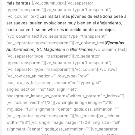
más baratas.
[/vc_column_text][vc_separator
type=”transparent”][vc_separator type=”transparent”]
[vc_column_text]
Las maltas más jóvenes de esta zona pese a
ser suaves, suelen evolucionar muy bien en el añejamiento,
hasta convertirse en whiskies increíblemente complejos.
[/vc_column_text][vc_separator type=”transparent”]
[vc_separator type=”transparent”][vc_column_text]
Ejemplos
:
Auchentoshan, St. Magdalene o Glenkinchie
[/vc_column_text]
[vc_separator type=”transparent”][vc_separator
type=”transparent”][vc_separator type=”transparent”]
[vc_separator type=”transparent”][/vc_column][/vc_row]
[vc_row css_animation=”” row_type=”row”
use_row_as_full_screen_section=”no” type=”grid”
angled_section=”no” text_align=”left”
background_image_as_pattern=”without_pattern” z_index=””]
[vc_column width=”1/3″][vc_single_image image=”1710″
img_size=”full” alignment=”center” qode_css_animation=””]
[vc_separator type=”transparent”][/vc_column][vc_column
width=”1/3″][vc_single_image image=”1708″ img_size=”full”
alignment=”center” qode_css_animation=””][vc_separator