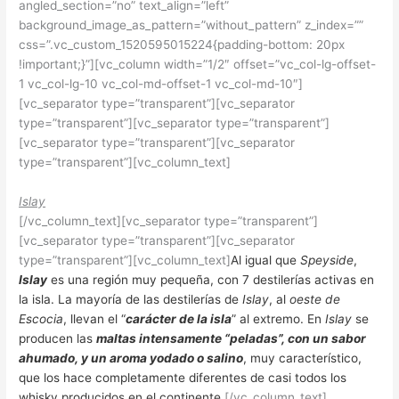
angled_section=”no” text_align=”left”
background_image_as_pattern=”without_pattern” z_index=””
css=”.vc_custom_1520595015224{padding-bottom: 20px
!important;}”][vc_column width=”1/2″ offset=”vc_col-lg-offset-
1 vc_col-lg-10 vc_col-md-offset-1 vc_col-md-10″]
[vc_separator type=”transparent”][vc_separator
type=”transparent”][vc_separator type=”transparent”]
[vc_separator type=”transparent”][vc_separator
type=”transparent”][vc_column_text]
Islay
[/vc_column_text][vc_separator type=”transparent”]
[vc_separator type=”transparent”][vc_separator
type=”transparent”][vc_column_text]
Al igual que
Speyside
,
Islay
es una región muy pequeña, con 7 destilerías activas en
la isla. La mayoría de las destilerías de
Islay
, al
oeste de
Escocia
, llevan el “
carácter de la isla
” al extremo. En
Islay
se
producen las
maltas intensamente “peladas”, con un sabor
ahumado, y un aroma yodado o salino
, muy característico,
que los hace completamente diferentes de casi todos los
whisky producidos en el continente.
[/vc_column_text]