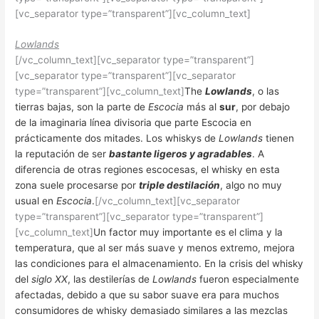
[vc_separator type=”transparent”][vc_column_text]
Lowlands
[/vc_column_text][vc_separator type=”transparent”]
[vc_separator type=”transparent”][vc_separator
type=”transparent”][vc_column_text]
The
Lowlands
, o las
tierras bajas, son la parte de
Escocia
más al
sur
, por debajo
de la imaginaria línea divisoria que parte Escocia en
prácticamente dos mitades. Los whiskys de
Lowlands
tienen
la reputación de ser
bastante ligeros y agradables
. A
diferencia de otras regiones escocesas, el whisky en esta
zona suele procesarse por
triple destilación
, algo no muy
usual en
Escocia
.
[/vc_column_text][vc_separator
type=”transparent”][vc_separator type=”transparent”]
[vc_column_text]
Un factor muy importante es el clima y la
temperatura, que al ser más suave y menos extremo, mejora
las condiciones para el almacenamiento. En la crisis del whisky
del
siglo XX
, las destilerías de
Lowlands
fueron especialmente
afectadas, debido a que su sabor suave era para muchos
consumidores de whisky demasiado similares a las mezclas