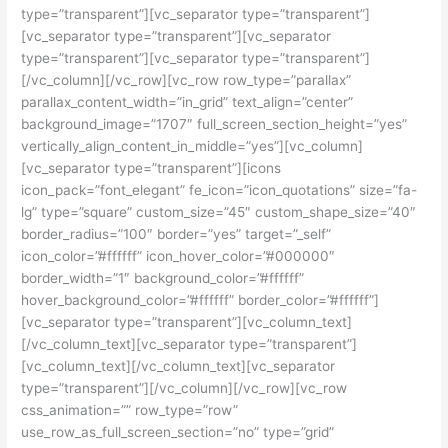
type=”transparent”][vc_separator type=”transparent”]
[vc_separator type=”transparent”][vc_separator
type=”transparent”][vc_separator type=”transparent”]
[/vc_column][/vc_row][vc_row row_type=”parallax”
parallax_content_width=”in_grid” text_align=”center”
background_image=”1707″ full_screen_section_height=”yes”
vertically_align_content_in_middle=”yes”][vc_column]
[vc_separator type=”transparent”][icons
icon_pack=”font_elegant” fe_icon=”icon_quotations” size=”fa-
lg” type=”square” custom_size=”45″ custom_shape_size=”40″
border_radius=”100″ border=”yes” target=”_self”
icon_color=”#ffffff” icon_hover_color=”#000000″
border_width=”1″ background_color=”#ffffff”
hover_background_color=”#ffffff” border_color=”#ffffff”]
[vc_separator type=”transparent”][vc_column_text]
[/vc_column_text][vc_separator type=”transparent”]
[vc_column_text][/vc_column_text][vc_separator
type=”transparent”][/vc_column][/vc_row][vc_row
css_animation=”” row_type=”row”
use_row_as_full_screen_section=”no” type=”grid”