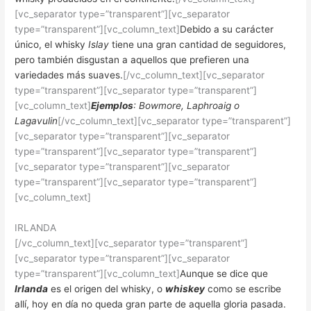
[vc_separator type=”transparent”][vc_separator
type=”transparent”][vc_column_text]
Debido a su carácter
único, el whisky
Islay
tiene una gran cantidad de seguidores,
pero también disgustan a aquellos que prefieren una
variedades más suaves.
[/vc_column_text][vc_separator
type=”transparent”][vc_separator type=”transparent”]
[vc_column_text]
Ejemplos
: Bowmore, Laphroaig o
Lagavulin
[/vc_column_text][vc_separator type=”transparent”]
[vc_separator type=”transparent”][vc_separator
type=”transparent”][vc_separator type=”transparent”]
[vc_separator type=”transparent”][vc_separator
type=”transparent”][vc_separator type=”transparent”]
[vc_column_text]
IRLANDA
[/vc_column_text][vc_separator type=”transparent”]
[vc_separator type=”transparent”][vc_separator
type=”transparent”][vc_column_text]
Aunque se dice que
Irlanda
es el origen del whisky, o
whiskey
como se escribe
allí, hoy en día no queda gran parte de aquella gloria pasada.