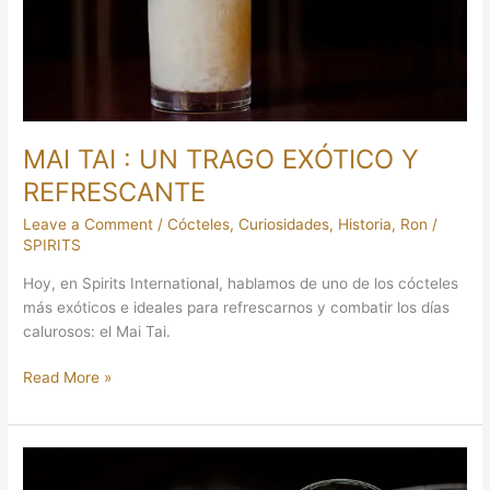
EXÓTICO
Y
REFRESCANTE
MAI TAI : UN TRAGO EXÓTICO Y
REFRESCANTE
Leave a Comment
/
Cócteles
,
Curiosidades
,
Historia
,
Ron
/
SPIRITS
Hoy, en Spirits International, hablamos de uno de los cócteles
más exóticos e ideales para refrescarnos y combatir los días
calurosos: el Mai Tai.
Read More »
THE
GODFATHER: