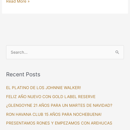
Read More »
S
e
a
Recent Posts
r
c
EL PLATINO DE LOS JOHNNIE WALKER!
h
FELIZ AÑO NUEVO CON GOLD LABEL RESERVE
f
¿GLENGOYNE 21 AÑOS PARA UN MARTES DE NAVIDAD?
o
RON HAVANA CLUB 15 AÑOS PARA NOCHEBUENA!
r
PRESENTAMOS RONES Y EMPEZAMOS CON AREHUCAS
: