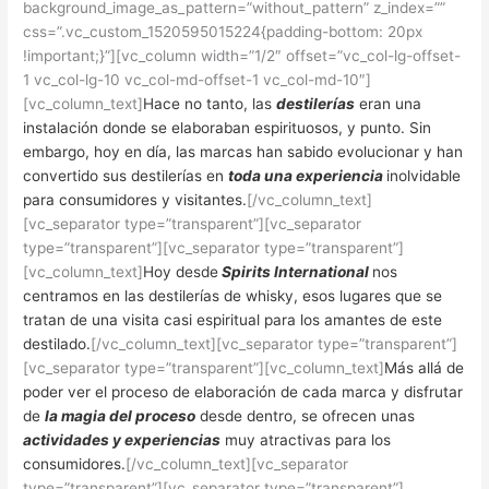
background_image_as_pattern=”without_pattern” z_index=””
css=”.vc_custom_1520595015224{padding-bottom: 20px
!important;}”][vc_column width=”1/2″ offset=”vc_col-lg-offset-
1 vc_col-lg-10 vc_col-md-offset-1 vc_col-md-10″]
[vc_column_text]
Hace no tanto, las
destilerías
eran una
instalación donde se elaboraban espirituosos, y punto. Sin
embargo, hoy en día, las marcas han sabido evolucionar y han
convertido sus destilerías en
toda una experiencia
inolvidable
para consumidores y visitantes.
[/vc_column_text]
[vc_separator type=”transparent”][vc_separator
type=”transparent”][vc_separator type=”transparent”]
[vc_column_text]
Hoy desde
Spirits International
nos
centramos en las destilerías de whisky, esos lugares que se
tratan de una visita casi espiritual para los amantes de este
destilado.
[/vc_column_text][vc_separator type=”transparent”]
[vc_separator type=”transparent”][vc_column_text]
Más allá de
poder ver el proceso de elaboración de cada marca y disfrutar
de
la magia del proceso
desde dentro, se ofrecen unas
actividades y experiencias
muy atractivas para los
consumidores.
[/vc_column_text][vc_separator
type=”transparent”][vc_separator type=”transparent”]