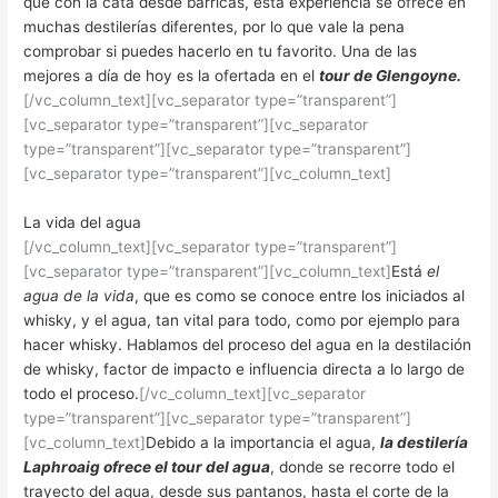
que con la cata desde barricas, esta experiencia se ofrece en
muchas destilerías diferentes, por lo que vale la pena
comprobar si puedes hacerlo en tu favorito. Una de las
mejores a día de hoy es la ofertada en el
tour de Glengoyne
.
[/vc_column_text][vc_separator type=”transparent”]
[vc_separator type=”transparent”][vc_separator
type=”transparent”][vc_separator type=”transparent”]
[vc_separator type=”transparent”][vc_column_text]
La vida del agua
[/vc_column_text][vc_separator type=”transparent”]
[vc_separator type=”transparent”][vc_column_text]
Está
el
agua de la vida
, que es como se conoce entre los iniciados al
whisky, y el agua, tan vital para todo, como por ejemplo para
hacer whisky. Hablamos del proceso del agua en la destilación
de whisky, factor de impacto e influencia directa a lo largo de
todo el proceso.
[/vc_column_text][vc_separator
type=”transparent”][vc_separator type=”transparent”]
[vc_column_text]
Debido a la importancia el agua,
la destilería
Laphroaig ofrece el tour del agua
, donde se recorre todo el
trayecto del agua, desde sus pantanos, hasta el corte de la