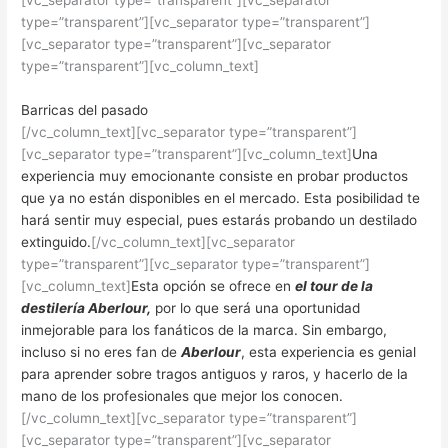
[vc_separator type=”transparent”][vc_separator
type=”transparent”][vc_separator type=”transparent”]
[vc_separator type=”transparent”][vc_separator
type=”transparent”][vc_column_text]
Barricas del pasado
[/vc_column_text][vc_separator type=”transparent”]
[vc_separator type=”transparent”][vc_column_text]
Una
experiencia muy emocionante consiste en probar productos
que ya no están disponibles en el mercado. Esta posibilidad te
hará sentir muy especial, pues estarás probando un destilado
extinguido.
[/vc_column_text][vc_separator
type=”transparent”][vc_separator type=”transparent”]
[vc_column_text]
Esta opción se ofrece en
el tour de la
destilería Aberlour,
por lo que será una oportunidad
inmejorable para los fanáticos de la marca. Sin embargo,
incluso si no eres fan de
Aberlour
, esta experiencia es genial
para aprender sobre tragos antiguos y raros, y hacerlo de la
mano de los profesionales que mejor los conocen.
[/vc_column_text][vc_separator type=”transparent”]
[vc_separator type=”transparent”][vc_separator