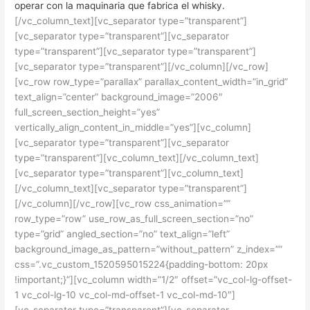
operar con la maquinaria que fabrica el whisky.
[/vc_column_text][vc_separator type=”transparent”]
[vc_separator type=”transparent”][vc_separator
type=”transparent”][vc_separator type=”transparent”]
[vc_separator type=”transparent”][/vc_column][/vc_row]
[vc_row row_type=”parallax” parallax_content_width=”in_grid”
text_align=”center” background_image=”2006″
full_screen_section_height=”yes”
vertically_align_content_in_middle=”yes”][vc_column]
[vc_separator type=”transparent”][vc_separator
type=”transparent”][vc_column_text][/vc_column_text]
[vc_separator type=”transparent”][vc_column_text]
[/vc_column_text][vc_separator type=”transparent”]
[/vc_column][/vc_row][vc_row css_animation=””
row_type=”row” use_row_as_full_screen_section=”no”
type=”grid” angled_section=”no” text_align=”left”
background_image_as_pattern=”without_pattern” z_index=””
css=”.vc_custom_1520595015224{padding-bottom: 20px
!important;}”][vc_column width=”1/2″ offset=”vc_col-lg-offset-
1 vc_col-lg-10 vc_col-md-offset-1 vc_col-md-10″]