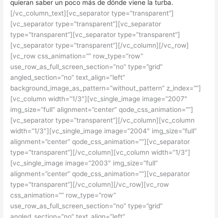
quieran saber un poco más de dónde viene la turba.
[/vc_column_text][vc_separator type=”transparent”]
[vc_separator type=”transparent”][vc_separator
type=”transparent”][vc_separator type=”transparent”]
[vc_separator type=”transparent”][/vc_column][/vc_row]
[vc_row css_animation=”” row_type=”row”
use_row_as_full_screen_section=”no” type=”grid”
angled_section=”no” text_align=”left”
background_image_as_pattern=”without_pattern” z_index=””]
[vc_column width=”1/3″][vc_single_image image=”2007″
img_size=”full” alignment=”center” qode_css_animation=””]
[vc_separator type=”transparent”][/vc_column][vc_column
width=”1/3″][vc_single_image image=”2004″ img_size=”full”
alignment=”center” qode_css_animation=””][vc_separator
type=”transparent”][/vc_column][vc_column width=”1/3″]
[vc_single_image image=”2003″ img_size=”full”
alignment=”center” qode_css_animation=””][vc_separator
type=”transparent”][/vc_column][/vc_row][vc_row
css_animation=”” row_type=”row”
use_row_as_full_screen_section=”no” type=”grid”
angled_section=”no” text_align=”left”