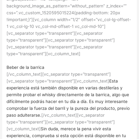
background_image_as_pattern=”without_pattern” z_index=””
css=”.vc_custom_1520595015224{padding-bottom: 20px
!important;}”][vc_column width=”1/2″ offset=”vc_col-lg-offset-
1 vc_col-lg-10 vc_col-md-offset-1 vc_col-md-10″]
[vc_separator type=”transparent”][vc_separator
type=”transparent”][vc_separator type=”transparent”]
[vc_separator type=”transparent”][vc_separator
type=”transparent”][vc_column_text]
Beber de la barrica
[/vc_column_text][vc_separator type=”transparent”]
[vc_separator type=”transparent”][vc_column_text]
Esta
experiencia está también disponible en varias destilerías y
permite probar el whisky directamente de la barrica, algo que
difícilmente podrás hacer en tu día a día. Es muy interesante
comprobar la fuerza del barril y la pureza del producto, previo
paso adulterarse.
[/vc_column_text][vc_separator
type=”transparent”][vc_separator type=”transparent”]
[vc_column_text]
Sin duda, merece la pena vivir esta
experiencia, comprueba si esta opción está disponible en tu