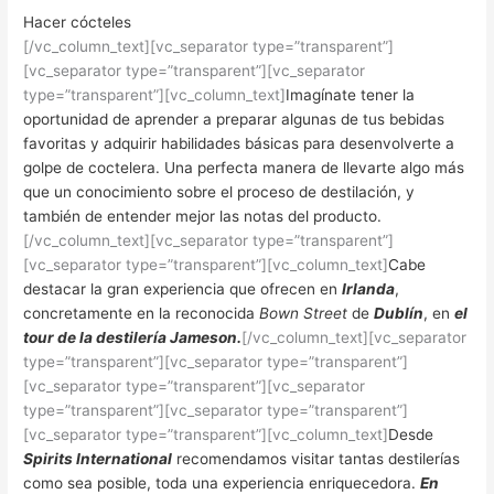
Hacer cócteles
[/vc_column_text][vc_separator type=”transparent”]
[vc_separator type=”transparent”][vc_separator
type=”transparent”][vc_column_text]
Imagínate tener la
oportunidad de aprender a preparar algunas de tus bebidas
favoritas y adquirir habilidades básicas para desenvolverte a
golpe de coctelera. Una perfecta manera de llevarte algo más
que un conocimiento sobre el proceso de destilación, y
también de entender mejor las notas del producto.
[/vc_column_text][vc_separator type=”transparent”]
[vc_separator type=”transparent”][vc_column_text]
Cabe
destacar la gran experiencia que ofrecen en
Irlanda
,
concretamente en la reconocida
Bown Street
de
Dublín
, en
el
tour de la destilería Jameson.
[/vc_column_text][vc_separator
type=”transparent”][vc_separator type=”transparent”]
[vc_separator type=”transparent”][vc_separator
type=”transparent”][vc_separator type=”transparent”]
[vc_separator type=”transparent”][vc_column_text]
Desde
Spirits International
recomendamos visitar tantas destilerías
como sea posible, toda una experiencia enriquecedora.
En