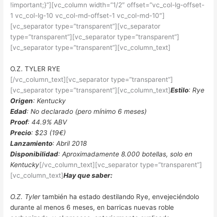
!important;}”][vc_column width=”1/2″ offset=”vc_col-lg-offset-
1 vc_col-lg-10 vc_col-md-offset-1 vc_col-md-10″]
[vc_separator type=”transparent”][vc_separator
type=”transparent”][vc_separator type=”transparent”]
[vc_separator type=”transparent”][vc_column_text]
O.Z. TYLER RYE
[/vc_column_text][vc_separator type=”transparent”]
[vc_separator type=”transparent”][vc_column_text]
Estilo
: Rye
Origen
: Kentucky
Edad
: No declarado (pero mínimo 6 meses)
Proof
: 44.9% ABV
Precio
: $23 (19€)
Lanzamiento
: Abril 2018
Disponibilidad
: Aproximadamente 8.000 botellas, solo en
Kentucky
[/vc_column_text][vc_separator type=”transparent”]
[vc_column_text]
Hay que saber:
O.Z. Tyler
también ha estado destilando Rye, envejeciéndolo
durante al menos 6 meses, en barricas nuevas roble