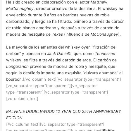
Ha sido creado en colaboración con el actor
Matthew
McConaughey
, director creativo de la destilería. El whiskey ha
envejecido durante 8 años en barricas nuevas de roble
carbonizado, y luego se ha filtrado: primero a través de carbón
de roble blanco americano y después a través de carbón de
madera de mezquite de
Texas
(influencia de
McConaughey
).
La mayoría de los amantes del whiskey oyen “filtración de
carbón” y piensan en
Jack Daniel’s
, que, como
Tennessee
whiskey, se filtra a través del carbón de arce. El carbón de
Longbranch
proviene de madera de roble y mezquite, que
según la destilería imparte una exquisita “dulzura ahumada” al
bourbon.
[/vc_column_text][vc_separator type=”transparent”]
[vc_separator type=”transparent”][vc_separator
type=”transparent”][vc_separator type=”transparent”]
[vc_column_text]
BALVENIE DOUBLEWOOD 12 YEAR OLD 25TH ANNIVERSARY
EDITION
[/vc_column_text][vc_separator type=”transparent”]
[vc_separator type=”transparent”][vc_column_text]
Estilo
: