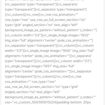
[vc_separator type=”transparent”][vc_separator
type=”transparent”][vc_separator type=”transparent”]
[/vc_column][/vc_row][vc_row css_animation=””
row_type=”row” use_row_as_full_screen_section=”no”
type=”grid” angled_section=”no” text_align=”left”
background_image_as_pattern=”without_pattern” z_index=””]
[vc_column width=”1/3″][vc_single_image image=”1652″
img_size=”full” alignment=”center” qode_css_animation=””]
[vc_separator type=”transparent”][/vc_column][vc_column
width=”1/3″][vc_single_image image=”1650″ img_size=”full”
alignment=”center” qode_css_animation=””][vc_separator
type=”transparent”][/vc_column][vc_column width=”1/3″]
[vc_single_image image=”1651″ img_size=”full”
alignment=”center” qode_css_animation=””][vc_separator
type=”transparent”][/vc_column][/vc_row][vc_row
css_animation=”” row_type=”row”
use_row_as_full_screen_section=”no” type=”grid”
angled_section=”no” text_align=”left”
background_image_as_pattern=”without_pattern” z_index=””
css=”.vc_custom_1520595015224{padding-bottom: 20px