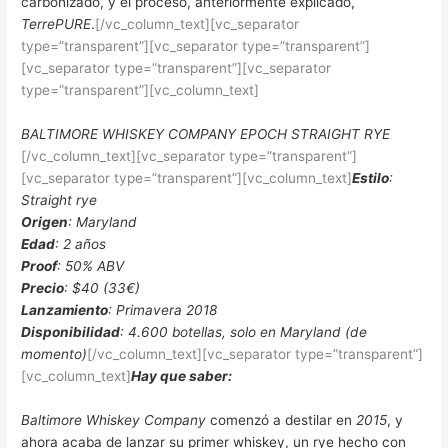
carbonizado, y el proceso, anteriormente explicado,
TerrePURE
.
[/vc_column_text][vc_separator
type=”transparent”][vc_separator type=”transparent”]
[vc_separator type=”transparent”][vc_separator
type=”transparent”][vc_column_text]
BALTIMORE WHISKEY COMPANY EPOCH STRAIGHT RYE
[/vc_column_text][vc_separator type=”transparent”]
[vc_separator type=”transparent”][vc_column_text]
Estilo
:
Straight rye
Origen
: Maryland
Edad
: 2 años
Proof
: 50% ABV
Precio
: $40 (33€)
Lanzamiento
: Primavera 2018
Disponibilidad
: 4.600 botellas, solo en Maryland (de
momento)
[/vc_column_text][vc_separator type=”transparent”]
[vc_column_text]
Hay que saber:
Baltimore Whiskey Company
comenzó a destilar en
2015
, y
ahora acaba de lanzar su primer whiskey, un rye hecho con