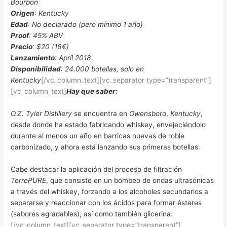
Bourbon
Origen
: Kentucky
Edad
: No declarado (pero mínimo 1 año)
Proof
: 45% ABV
Precio
: $20 (16€)
Lanzamiento
: April 2018
Disponibilidad
: 24.000 botellas, solo en
Kentucky
[/vc_column_text][vc_separator type=”transparent”]
[vc_column_text]
Hay que saber:
O.Z. Tyler Distillery
se encuentra en
Owensboro
,
Kentucky
,
desde donde ha estado fabricando whiskey, envejeciéndolo
durante al menos un año en barricas nuevas de roble
carbonizado, y ahora está lanzando sus primeras botellas.
Cabe destacar la aplicación del proceso de filtración
TerrePURE
, que consiste en un bombeo de ondas ultrasónicas
a través del whiskey, forzando a los alcoholes secundarios a
separarse y reaccionar con los ácidos para formar ésteres
(sabores agradables), así como también glicerina.
[/vc_column_text][vc_separator type=”transparent”]