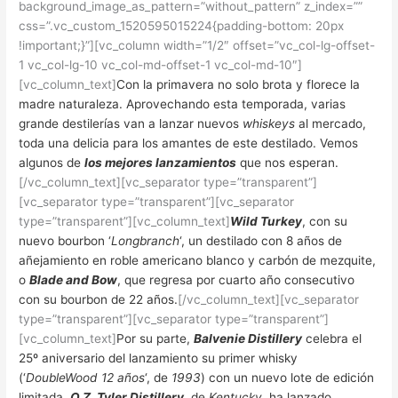
background_image_as_pattern=”without_pattern” z_index=””
css=”.vc_custom_1520595015224{padding-bottom: 20px
!important;}”][vc_column width=”1/2″ offset=”vc_col-lg-offset-
1 vc_col-lg-10 vc_col-md-offset-1 vc_col-md-10″]
[vc_column_text]
Con la primavera no solo brota y florece la
madre naturaleza. Aprovechando esta temporada, varias
grande destilerías van a lanzar nuevos
whiskeys
al mercado,
toda una delicia para los amantes de este destilado. Vemos
algunos de
los mejores lanzamientos
que nos esperan.
[/vc_column_text][vc_separator type=”transparent”]
[vc_separator type=”transparent”][vc_separator
type=”transparent”][vc_column_text]
Wild Turkey
, con su
nuevo bourbon ‘
Longbranch
‘, un destilado con 8 años de
añejamiento en roble americano blanco y carbón de mezquite,
o
Blade and Bow
, que regresa por cuarto año consecutivo
con su bourbon de 22 años.
[/vc_column_text][vc_separator
type=”transparent”][vc_separator type=”transparent”]
[vc_column_text]
Por su parte,
Balvenie Distillery
celebra el
25º aniversario del lanzamiento su primer whisky
(‘
DoubleWood 12 años
‘, de
1993
) con un nuevo lote de edición
limitada.
O.Z. Tyler Distillery
, de
Kentucky
, ha lanzado