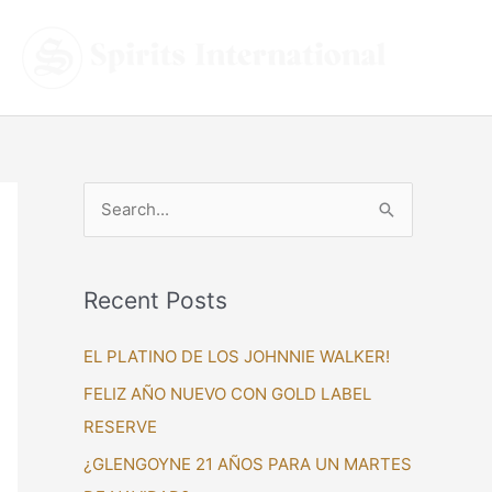
S
e
a
Recent Posts
r
c
EL PLATINO DE LOS JOHNNIE WALKER!
h
FELIZ AÑO NUEVO CON GOLD LABEL
f
RESERVE
o
¿GLENGOYNE 21 AÑOS PARA UN MARTES
r