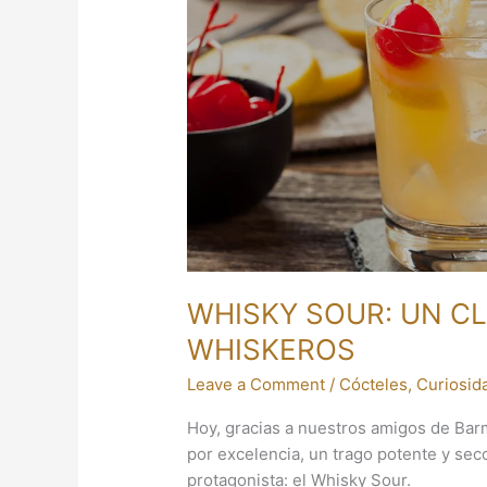
PARA
LOS
WHISKEROS
WHISKY SOUR: UN C
WHISKEROS
Leave a Comment
/
Cócteles
,
Curiosid
Hoy, gracias a nuestros amigos de Ba
por excelencia, un trago potente y sec
protagonista: el Whisky Sour.