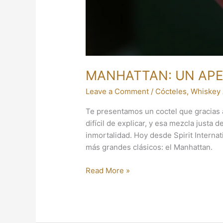
MANHATTAN: UN APE
Leave a Comment
/
Cócteles
,
Whiskey
Te presentamos un coctel que gracias 
difícil de explicar, y esa mezcla justa 
inmortalidad. Hoy desde Spirit Internat
más grandes clásicos: el Manhattan.
Read More »