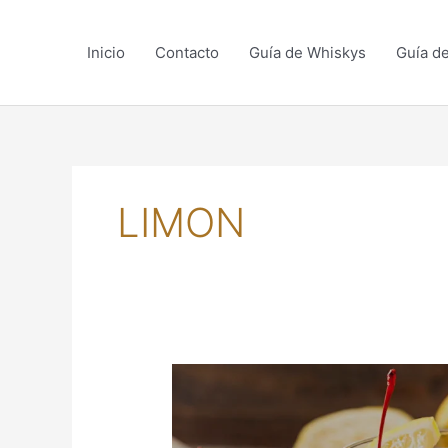
Skip
to
Inicio
Contacto
Guía de Whiskys
Guía d
content
LIMON
WHISKY
SOUR:
UN
CLÁSICO