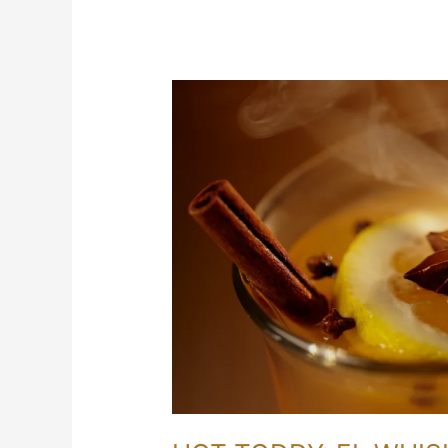
HOT
TODDY:
EL
WHISKY
COMO
REMEDIO