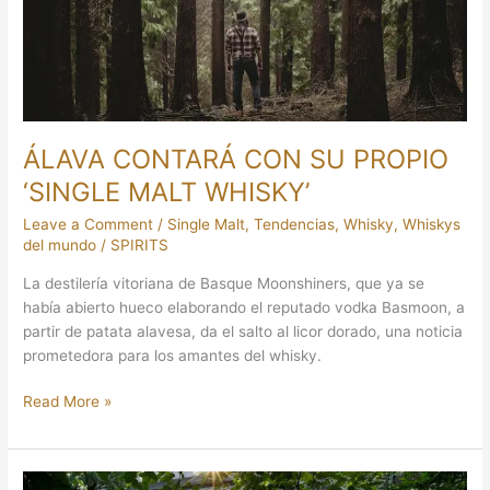
‘SINGLE
MALT
WHISKY’
ÁLAVA CONTARÁ CON SU PROPIO
‘SINGLE MALT WHISKY’
Leave a Comment
/
Single Malt
,
Tendencias
,
Whisky
,
Whiskys
del mundo
/
SPIRITS
La destilería vitoriana de Basque Moonshiners, que ya se
había abierto hueco elaborando el reputado vodka Basmoon, a
partir de patata alavesa, da el salto al licor dorado, una noticia
prometedora para los amantes del whisky.
Read More »
PRINCIPALES