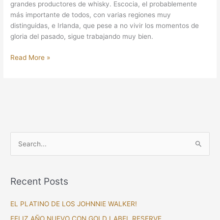
grandes productores de whisky. Escocia, el probablemente
más importante de todos, con varias regiones muy
distinguidas, e Irlanda, que pese a no vivir los momentos de
gloria del pasado, sigue trabajando muy bien.
Read More »
S
e
a
Recent Posts
r
c
EL PLATINO DE LOS JOHNNIE WALKER!
h
FELIZ AÑO NUEVO CON GOLD LABEL RESERVE