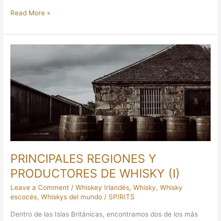
Read More »
PRINCIPALES
REGIONES
Y
PRODUCTORES
DE
WHISKY
(I)
PRINCIPALES REGIONES Y
PRODUCTORES DE WHISKY (I)
Leave a Comment
/
Whiskey Irlandés
,
Whisky
,
Whisky
escocés
,
Whiskys del mundo
/
SPIRITS
Dentro de las Islas Británicas, encontramos dos de los más