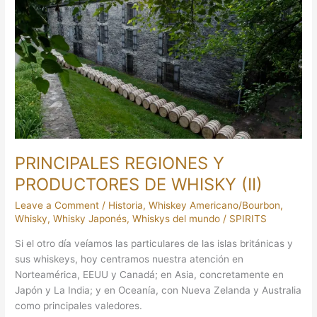
REGIONES
Y
PRODUCTORES
DE
WHISKY
(II)
PRINCIPALES REGIONES Y
PRODUCTORES DE WHISKY (II)
Leave a Comment
/
Historia
,
Whiskey Americano/Bourbon
,
Whisky
,
Whisky Japonés
,
Whiskys del mundo
/
SPIRITS
Si el otro día veíamos las particulares de las islas británicas y
sus whiskeys, hoy centramos nuestra atención en
Norteamérica, EEUU y Canadá; en Asia, concretamente en
Japón y La India; y en Oceanía, con Nueva Zelanda y Australia
como principales valedores.