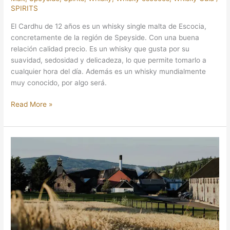
SPIRITS
El Cardhu de 12 años es un whisky single malta de Escocia,
concretamente de la región de Speyside. Con una buena
relación calidad precio. Es un whisky que gusta por su
suavidad, sedosidad y delicadeza, lo que permite tomarlo a
cualquier hora del día. Además es un whisky mundialmente
muy conocido, por algo será.
Read More »
BALVENIE,
UN
CASTILLO
CONVERTIDO
EN
DESTILERÍA