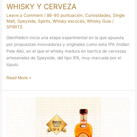
WHISKY Y CERVEZA
Leave a Comment
/
86-90 puntuación
,
Curiosidades
,
Single
Malt
,
Speyside
,
Spirits
,
Whisky escocés
,
Whisky Guia
/
SPIRITS
Glenfiddich inicia una etapa experimental en la que apuesta
por propuestas innovadoras y originales como esta IPA (Indian
Pale Ale), en el que el whisky madura en barrica de cervezas
artesanales de Speyside, del tipo IPA, muy marcada por el
lúpulo.
Read More »
EL
CARDHU
MÁS
JOVEN