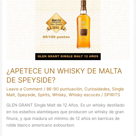
UN
WHISKY
DE
MALTA
DE
SPEYSIDE?
¿APETECE UN WHISKY DE MALTA
DE SPEYSIDE?
Leave a Comment
/
86-90 puntuación
,
Curiosidades
,
Single
Malt
,
Speyside
,
Spirits
,
Whisky
,
Whisky escocés
/
SPIRITS
GLEN GRANT Single Malt de 12 Años. Es un whisky destilado
en los esbeltos alambiques que producen un whisky de gran
finura, y que madura un mínimo de 12 años en barricas de
roble blanco americano exbourbon.