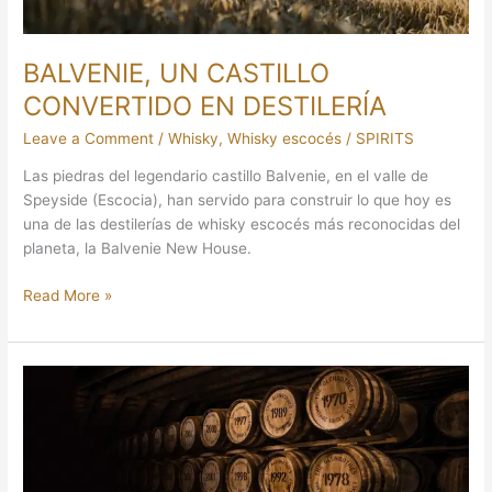
BALVENIE, UN CASTILLO
CONVERTIDO EN DESTILERÍA
Leave a Comment
/
Whisky
,
Whisky escocés
/
SPIRITS
Las piedras del legendario castillo Balvenie, en el valle de
Speyside (Escocia), han servido para construir lo que hoy es
una de las destilerías de whisky escocés más reconocidas del
planeta, la Balvenie New House.
Read More »
THE
GLENROTHES:
WHISKY
‘VINTAGE’