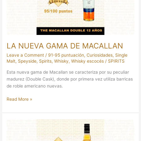
LA NUEVA GAMA DE MACALLAN
Leave a Comment
/
91-95 puntuación
,
Curiosidades
,
Single
Malt
,
Speyside
,
Spirits
,
Whisky
,
Whisky escocés
/
SPIRITS
Esta nueva gama de Macallan se caracteriza por su peculiar
madurez (Double Cask), donde por primera vez utiliza barricas
de roble americano nuevas.
Read More »
OTRO
GLEN
GRANT…