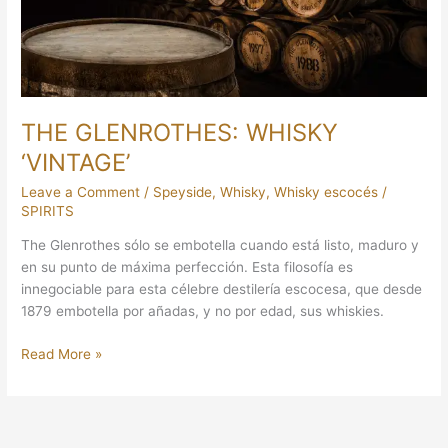
THE GLENROTHES: WHISKY
‘VINTAGE’
Leave a Comment
/
Speyside
,
Whisky
,
Whisky escocés
/
SPIRITS
The Glenrothes sólo se embotella cuando está listo, maduro y
en su punto de máxima perfección. Esta filosofía es
innegociable para esta célebre destilería escocesa, que desde
1879 embotella por añadas, y no por edad, sus whiskies.
Read More »