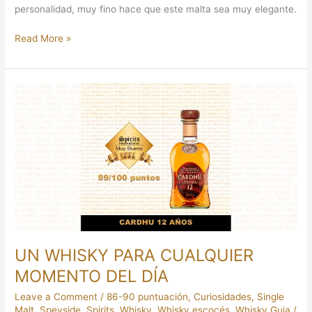
personalidad, muy fino hace que este malta sea muy elegante.
Read More »
UN
WHISKY
PARA
CUALQUIER
MOMENTO
DEL
DÍA
UN WHISKY PARA CUALQUIER
MOMENTO DEL DÍA
Leave a Comment
/
86-90 puntuación
,
Curiosidades
,
Single
Malt
,
Speyside
,
Spirits
,
Whisky
,
Whisky escocés
,
Whisky Guia
/