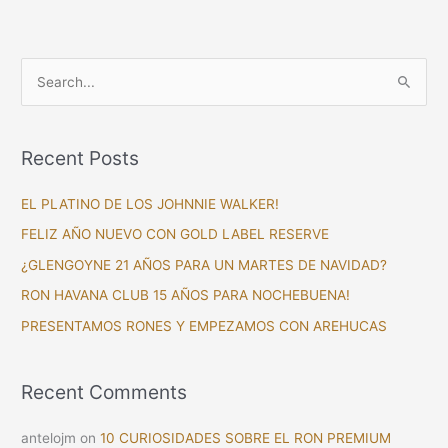
S
e
a
Recent Posts
r
c
EL PLATINO DE LOS JOHNNIE WALKER!
h
FELIZ AÑO NUEVO CON GOLD LABEL RESERVE
f
¿GLENGOYNE 21 AÑOS PARA UN MARTES DE NAVIDAD?
o
RON HAVANA CLUB 15 AÑOS PARA NOCHEBUENA!
r
PRESENTAMOS RONES Y EMPEZAMOS CON AREHUCAS
:
Recent Comments
antelojm
on
10 CURIOSIDADES SOBRE EL RON PREMIUM