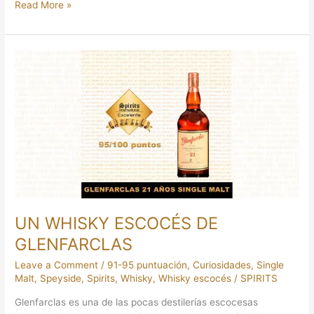
Read More »
UN
WHISKY
ESCOCÉS
DE
GLENFARCLAS
UN WHISKY ESCOCÉS DE
GLENFARCLAS
Leave a Comment
/
91-95 puntuación
,
Curiosidades
,
Single
Malt
,
Speyside
,
Spirits
,
Whisky
,
Whisky escocés
/
SPIRITS
Glenfarclas es una de las pocas destilerías escocesas