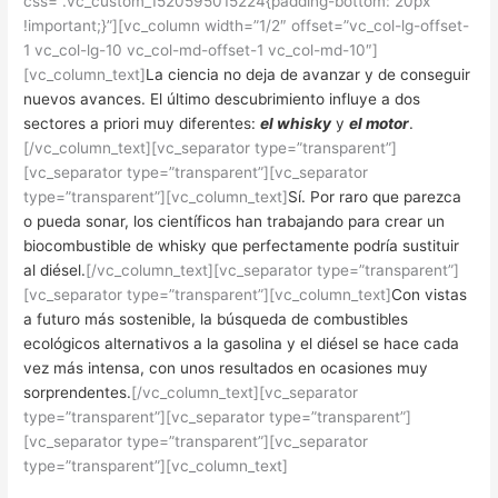
css=”.vc_custom_1520595015224{padding-bottom: 20px
!important;}”][vc_column width=”1/2″ offset=”vc_col-lg-offset-
1 vc_col-lg-10 vc_col-md-offset-1 vc_col-md-10″]
[vc_column_text]
La ciencia no deja de avanzar y de conseguir
nuevos avances. El último descubrimiento influye a dos
sectores a priori muy diferentes:
el whisky
y
el motor
.
[/vc_column_text][vc_separator type=”transparent”]
[vc_separator type=”transparent”][vc_separator
type=”transparent”][vc_column_text]
Sí. Por raro que parezca
o pueda sonar, los científicos han trabajando para crear un
biocombustible de whisky que perfectamente podría sustituir
al diésel.
[/vc_column_text][vc_separator type=”transparent”]
[vc_separator type=”transparent”][vc_column_text]
Con vistas
a futuro más sostenible, la búsqueda de combustibles
ecológicos alternativos a la gasolina y el diésel se hace cada
vez más intensa, con unos resultados en ocasiones muy
sorprendentes.
[/vc_column_text][vc_separator
type=”transparent”][vc_separator type=”transparent”]
[vc_separator type=”transparent”][vc_separator
type=”transparent”][vc_column_text]