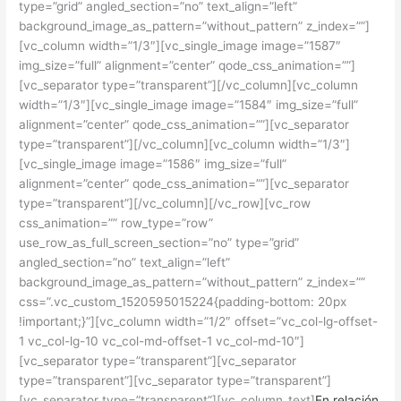
type=”grid” angled_section=”no” text_align=”left”
background_image_as_pattern=”without_pattern” z_index=””]
[vc_column width=”1/3″][vc_single_image image=”1587″
img_size=”full” alignment=”center” qode_css_animation=””]
[vc_separator type=”transparent”][/vc_column][vc_column
width=”1/3″][vc_single_image image=”1584″ img_size=”full”
alignment=”center” qode_css_animation=””][vc_separator
type=”transparent”][/vc_column][vc_column width=”1/3″]
[vc_single_image image=”1586″ img_size=”full”
alignment=”center” qode_css_animation=””][vc_separator
type=”transparent”][/vc_column][/vc_row][vc_row
css_animation=”” row_type=”row”
use_row_as_full_screen_section=”no” type=”grid”
angled_section=”no” text_align=”left”
background_image_as_pattern=”without_pattern” z_index=””
css=”.vc_custom_1520595015224{padding-bottom: 20px
!important;}”][vc_column width=”1/2″ offset=”vc_col-lg-offset-
1 vc_col-lg-10 vc_col-md-offset-1 vc_col-md-10″]
[vc_separator type=”transparent”][vc_separator
type=”transparent”][vc_separator type=”transparent”]
[vc_separator type=”transparent”][vc_column_text]
En relación