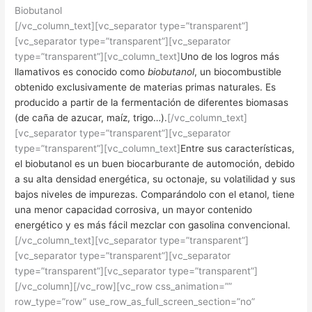
Biobutanol
[/vc_column_text][vc_separator type=”transparent”]
[vc_separator type=”transparent”][vc_separator
type=”transparent”][vc_column_text]
Uno de los logros más
llamativos es conocido como
biobutanol
, un biocombustible
obtenido exclusivamente de materias primas naturales. Es
producido a partir de la fermentación de diferentes biomasas
(de caña de azucar, maíz, trigo…).
[/vc_column_text]
[vc_separator type=”transparent”][vc_separator
type=”transparent”][vc_column_text]
Entre sus características,
el biobutanol es un buen biocarburante de automoción, debido
a su alta densidad energética, su octonaje, su volatilidad y sus
bajos niveles de impurezas. Comparándolo con el etanol, tiene
una menor capacidad corrosiva, un mayor contenido
energético y es más fácil mezclar con gasolina convencional.
[/vc_column_text][vc_separator type=”transparent”]
[vc_separator type=”transparent”][vc_separator
type=”transparent”][vc_separator type=”transparent”]
[/vc_column][/vc_row][vc_row css_animation=””
row_type=”row” use_row_as_full_screen_section=”no”