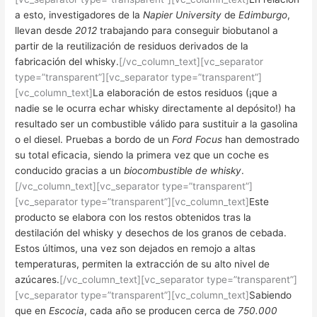
a esto, investigadores de la
Napier University
de
Edimburgo
,
llevan desde
2012
trabajando para conseguir biobutanol a
partir de la reutilización de residuos derivados de la
fabricación del whisky.
[/vc_column_text][vc_separator
type=”transparent”][vc_separator type=”transparent”]
[vc_column_text]
La elaboración de estos residuos (¡que a
nadie se le ocurra echar whisky directamente al depósito!) ha
resultado ser un combustible válido para sustituir a la gasolina
o el diesel. Pruebas a bordo de un
Ford Focus
han demostrado
su total eficacia, siendo la primera vez que un coche es
conducido gracias a un
biocombustible de whisky
.
[/vc_column_text][vc_separator type=”transparent”]
[vc_separator type=”transparent”][vc_column_text]
Este
producto se elabora con los restos obtenidos tras la
destilación del whisky y desechos de los granos de cebada.
Estos últimos, una vez son dejados en remojo a altas
temperaturas, permiten la extracción de su alto nivel de
azúcares.
[/vc_column_text][vc_separator type=”transparent”]
[vc_separator type=”transparent”][vc_column_text]
Sabiendo
que en
Escocia
, cada año se producen cerca de
750.000