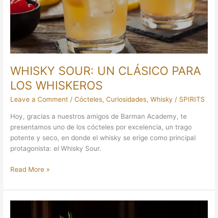
LOS
WHISKEROS
WHISKY SOUR: UN CLÁSICO PARA
LOS WHISKEROS
Leave a Comment
/
Cócteles
,
Curiosidades
,
Whisky
/
SPIRITS
Hoy, gracias a nuestros amigos de Barman Academy, te
presentamos uno de los cócteles por excelencia, un trago
potente y seco, en donde el whisky se erige como principal
protagonista: el Whisky Sour.
Read More »
MAI
TAI