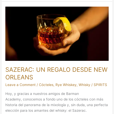
SAZERAC:
UN
REGALO
DESDE
NEW
ORLEANS
SAZERAC: UN REGALO DESDE NEW
ORLEANS
Leave a Comment
/
Cócteles
,
Rye Whiskey
,
Whisky
/
SPIRITS
Hoy, y gracias a nuestros amigos de Barman
Academy, conocemos a fondo uno de los cócteles con más
historia del panorama de la mixología y, sin duda, una perfecta
elección para los amantes del whisky: el Sazerac.