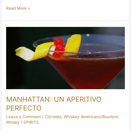
Read More »
MANHATTAN:
UN
APERITIVO
PERFECTO
MANHATTAN: UN APERITIVO
PERFECTO
Leave a Comment
/
Cócteles
,
Whiskey Americano/Bourbon
,
Whisky
/
SPIRITS