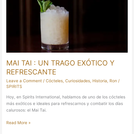
:
UN
TRAGO
EXÓTICO
Y
REFRESCANTE
MAI TAI : UN TRAGO EXÓTICO Y
REFRESCANTE
Leave a Comment
/
Cócteles
,
Curiosidades
,
Historia
,
Ron
/
SPIRITS
Hoy, en Spirits International, hablamos de uno de los cócteles
más exóticos e ideales para refrescarnos y combatir los días
calurosos: el Mai Tai.
Read More »