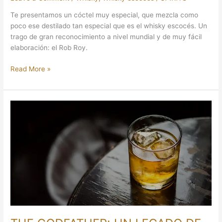
Te presentamos un cóctel muy especial, que mezcla como
poco ese destilado tan especial que es el whisky escocés. Un
trago de gran reconocimiento a nivel mundial y de muy fácil
elaboración: el Rob Roy.
Read More »
THE
GODFATHER:
UN
LEGADO
DE
LA
MAFIA