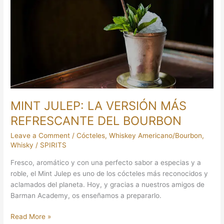
LA
VERSIÓN
MÁS
REFRESCANTE
DEL
BOURBON
MINT JULEP: LA VERSIÓN MÁS
REFRESCANTE DEL BOURBON
Leave a Comment
/
Cócteles
,
Whiskey Americano/Bourbon
,
Whisky
/
SPIRITS
Fresco, aromático y con una perfecto sabor a especias y a
roble, el Mint Julep es uno de los cócteles más reconocidos y
aclamados del planeta. Hoy, y gracias a nuestros amigos de
Barman Academy, os enseñamos a prepararlo.
Read More »