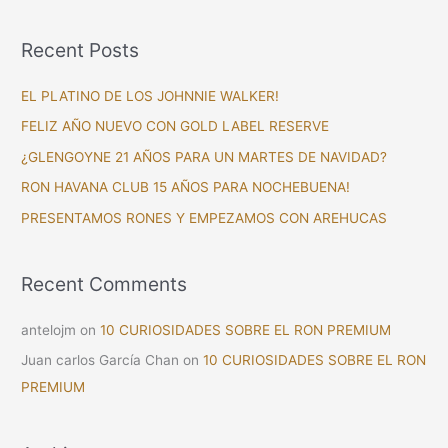
e
a
Recent Posts
r
c
EL PLATINO DE LOS JOHNNIE WALKER!
h
FELIZ AÑO NUEVO CON GOLD LABEL RESERVE
f
¿GLENGOYNE 21 AÑOS PARA UN MARTES DE NAVIDAD?
o
RON HAVANA CLUB 15 AÑOS PARA NOCHEBUENA!
r
PRESENTAMOS RONES Y EMPEZAMOS CON AREHUCAS
:
Recent Comments
antelojm
on
10 CURIOSIDADES SOBRE EL RON PREMIUM
Juan carlos García Chan
on
10 CURIOSIDADES SOBRE EL RON
PREMIUM