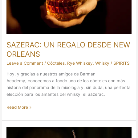
ORLEANS
SAZERAC: UN REGALO DESDE NEW
ORLEANS
Leave a Comment
/
Cócteles
,
Rye Whiskey
,
Whisky
/
SPIRITS
Hoy, y gracias a nuestros amigos de Barman
Academy, conocemos a fondo uno de los cócteles con más
historia del panorama de la mixología y, sin duda, una perfecta
elección para los amantes del whisky: el Sazerac.
Read More »
MINT
JULEP: