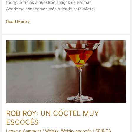
toddy. Gracias a nuestros amigos de Barman
Academy conocemos más a fondo este cóctel.
Read More »
ROB
ROY:
UN
CÓCTEL
MUY
ESCOCÉS
ROB ROY: UN CÓCTEL MUY
ESCOCÉS
Leave a Comment
/
Whisky
,
Whisky escocés
/
SPIRITS