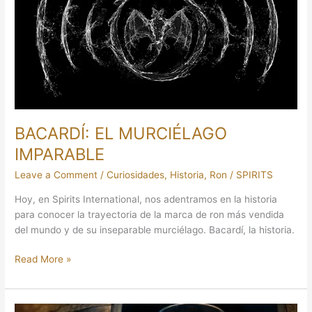
MURCIÉLAGO
IMPARABLE
BACARDÍ: EL MURCIÉLAGO
IMPARABLE
Leave a Comment
/
Curiosidades
,
Historia
,
Ron
/
SPIRITS
Hoy, en Spirits International, nos adentramos en la historia
para conocer la trayectoria de la marca de ron más vendida
del mundo y de su inseparable murciélago. Bacardí, la historia.
Read More »
¿ES