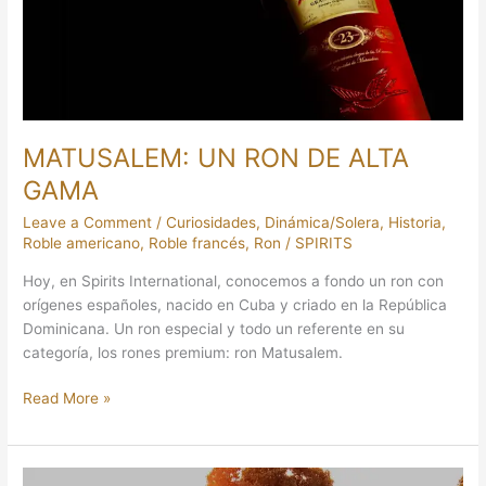
GAMA
MATUSALEM: UN RON DE ALTA
GAMA
Leave a Comment
/
Curiosidades
,
Dinámica/Solera
,
Historia
,
Roble americano
,
Roble francés
,
Ron
/
SPIRITS
Hoy, en Spirits International, conocemos a fondo un ron con
orígenes españoles, nacido en Cuba y criado en la República
Dominicana. Un ron especial y todo un referente en su
categoría, los rones premium: ron Matusalem.
Read More »
HAVANA