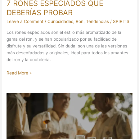
7 RONES ESPECIADOS QUE
DEBERÍAS PROBAR
Leave a Comment
/
Curiosidades
,
Ron
,
Tendencias
/
SPIRITS
Los rones especiados son el estilo más aromatizado de la
gama del ron, y se han popularizado por su facilidad de
disfrute y su versatilidad. Sin duda, son una de las versiones
más desenfadadas y originales, ideal para todos los amantes
del ron y la coctelería.
Read More »
JUAN
CARLOS
GONZÁLEZ:
“MI
OBLIGACIÓN
ES
PROTEGER