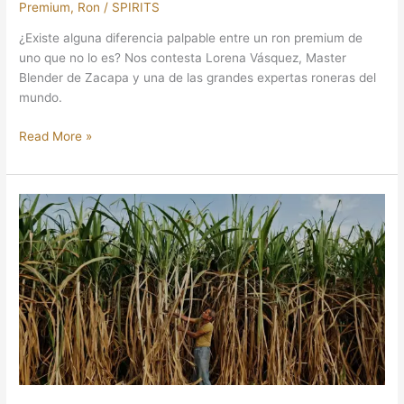
Premium
,
Ron
/
SPIRITS
¿Existe alguna diferencia palpable entre un ron premium de
uno que no lo es? Nos contesta Lorena Vásquez, Master
Blender de Zacapa y una de las grandes expertas roneras del
mundo.
Read More »
LOS
VERDADEROS
ORÍGENES
DEL
RON