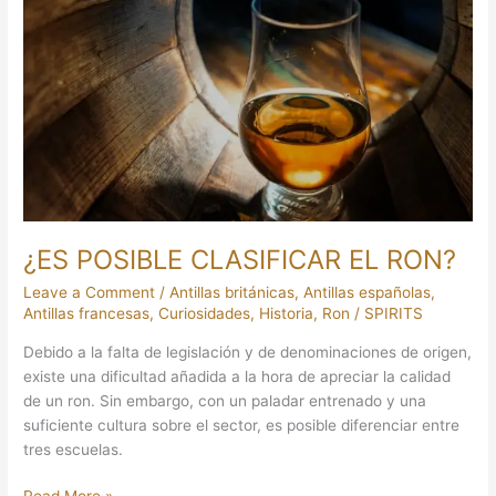
POSIBLE
CLASIFICAR
EL
RON?
¿ES POSIBLE CLASIFICAR EL RON?
Leave a Comment
/
Antillas británicas
,
Antillas españolas
,
Antillas francesas
,
Curiosidades
,
Historia
,
Ron
/
SPIRITS
Debido a la falta de legislación y de denominaciones de origen,
existe una dificultad añadida a la hora de apreciar la calidad
de un ron. Sin embargo, con un paladar entrenado y una
suficiente cultura sobre el sector, es posible diferenciar entre
tres escuelas.