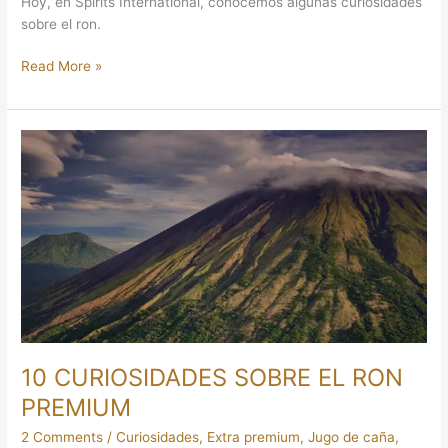
Hoy, en Spirits International, conocemos algunas curiosidades
sobre el ron.
Read More »
10
CURIOSIDADES
SOBRE
EL
RON
PREMIUM
10 CURIOSIDADES SOBRE EL RON
PREMIUM
2 Comments
/
Curiosidades
,
Extra premium
,
Jugo de caña
,