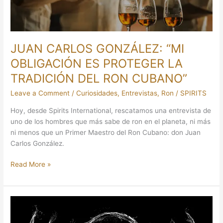
LA
TRADICIÓN
DEL
RON
JUAN CARLOS GONZÁLEZ: “MI
CUBANO”
OBLIGACIÓN ES PROTEGER LA
TRADICIÓN DEL RON CUBANO”
Leave a Comment
/
Curiosidades
,
Entrevistas
,
Ron
/
SPIRITS
Hoy, desde Spirits International, rescatamos una entrevista de
uno de los hombres que más sabe de ron en el planeta, ni más
ni menos que un Primer Maestro del Ron Cubano: don Juan
Carlos González.
Read More »
BACARDÍ:
EL