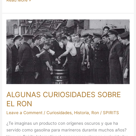
Read More »
ALGUNAS
CURIOSIDADES
SOBRE
EL
RON
ALGUNAS CURIOSIDADES SOBRE
EL RON
Leave a Comment
/
Curiosidades
,
Historia
,
Ron
/
SPIRITS
¿Te imaginas un producto con orígenes oscuros y que ha
servido como gasolina para marineros durante muchos años?