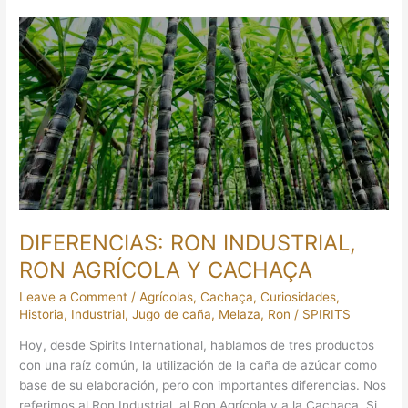
DIFERENCIAS:
RON
INDUSTRIAL,
RON
AGRÍCOLA
Y
CACHAÇA
DIFERENCIAS: RON INDUSTRIAL,
RON AGRÍCOLA Y CACHAÇA
Leave a Comment
/
Agrícolas
,
Cachaça
,
Curiosidades
,
Historia
,
Industrial
,
Jugo de caña
,
Melaza
,
Ron
/
SPIRITS
Hoy, desde Spirits International, hablamos de tres productos
con una raíz común, la utilización de la caña de azúcar como
base de su elaboración, pero con importantes diferencias. Nos
referimos al Ron Industrial, al Ron Agrícola y a la Cachaça. Si