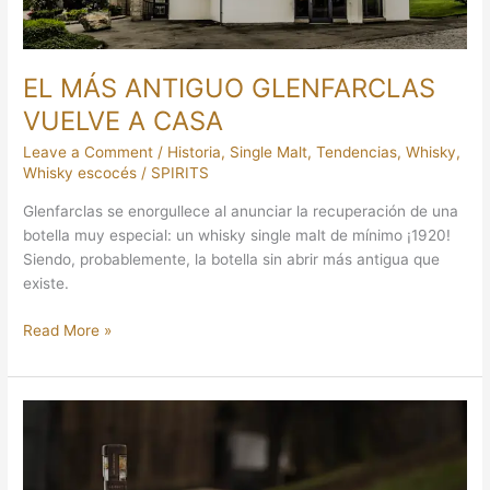
EL MÁS ANTIGUO GLENFARCLAS
VUELVE A CASA
Leave a Comment
/
Historia
,
Single Malt
,
Tendencias
,
Whisky
,
Whisky escocés
/
SPIRITS
Glenfarclas se enorgullece al anunciar la recuperación de una
botella muy especial: un whisky single malt de mínimo ¡1920!
Siendo, probablemente, la botella sin abrir más antigua que
existe.
Read More »
BROWN-
FORMAN
IMPULSA
EL