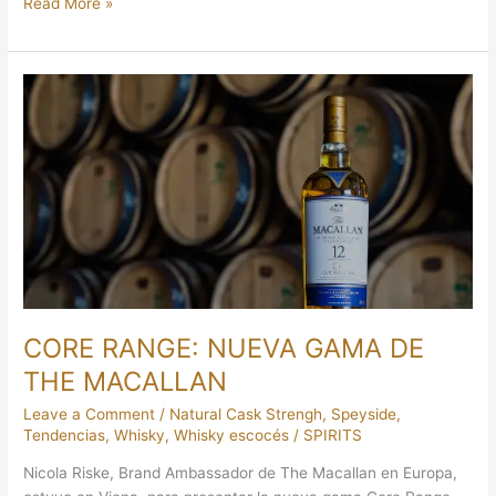
Read More »
CORE
RANGE:
NUEVA
GAMA
DE
THE
MACALLAN
CORE RANGE: NUEVA GAMA DE
THE MACALLAN
Leave a Comment
/
Natural Cask Strengh
,
Speyside
,
Tendencias
,
Whisky
,
Whisky escocés
/
SPIRITS
Nicola Riske, Brand Ambassador de The Macallan en Europa,