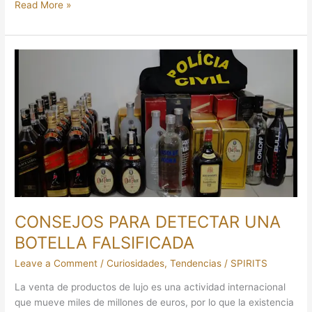
Read More »
CONSEJOS
PARA
DETECTAR
UNA
BOTELLA
FALSIFICADA
CONSEJOS PARA DETECTAR UNA
BOTELLA FALSIFICADA
Leave a Comment
/
Curiosidades
,
Tendencias
/
SPIRITS
La venta de productos de lujo es una actividad internacional
que mueve miles de millones de euros, por lo que la existencia