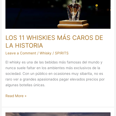
DE
LA
HISTORIA
LOS 11 WHISKIES MÁS CAROS DE
LA HISTORIA
Leave a Comment
/
Whisky
/
SPIRITS
El whisky es una de las bebidas más famosas del mundo y
nunca suele faltar en los ambientes más exclusivos de la
sociedad. Con un público en ocasiones muy sibarita, no es
raro ver a grandes apasionados pagar elevados precios por
algunas botellas únicas.
Read More »
10