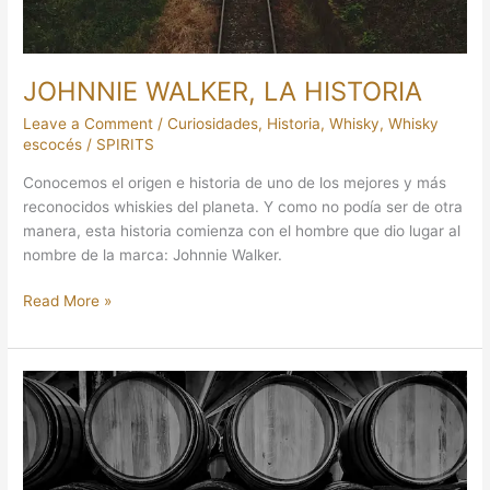
JOHNNIE WALKER, LA HISTORIA
Leave a Comment
/
Curiosidades
,
Historia
,
Whisky
,
Whisky
escocés
/
SPIRITS
Conocemos el origen e historia de uno de los mejores y más
reconocidos whiskies del planeta. Y como no podía ser de otra
manera, esta historia comienza con el hombre que dio lugar al
nombre de la marca: Johnnie Walker.
Read More »
LA
BARRICA,
UNA
INFLUENCIA
INCALCULABLE