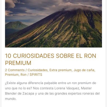
CURIOSIDADES
SOBRE
EL
RON
PREMIUM
10 CURIOSIDADES SOBRE EL RON
PREMIUM
2 Comments
/
Curiosidades
,
Extra premium
,
Jugo de caña
,
Premium
,
Ron
/
SPIRITS
¿Existe alguna diferencia palpable entre un ron premium de
uno que no lo es? Nos contesta Lorena Vásquez, Master
Blender de Zacapa y una de las grandes expertas roneras del
mundo.