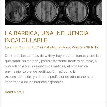
LA BARRICA, UNA INFLUENCIA
INCALCULABLE
Leave a Comment
/
Curiosidades
,
Historia
,
Whisky
/
SPIRITS
Dentro de las barricas de whisky hay muchos temas y detalles
que tratar: su material, preferentemente madera de roble, su
procedencia y sus respectivos matices, el proceso de
envinamiento o el de reutilización, así como la
extramaduración, y como no podía ser de otra manera, la
importancia de las barricas españolas.
Read More »