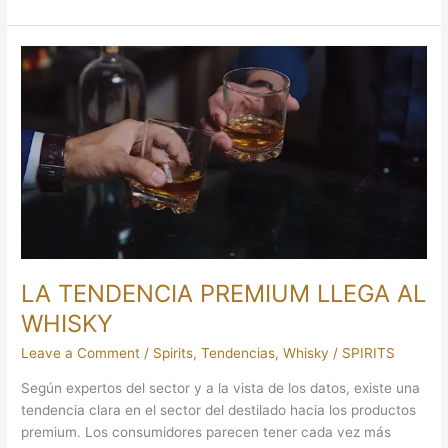
LA
TENDENCIA
PREMIUM
LLEGA
AL
WHISKY
LA TENDENCIA PREMIUM LLEGA AL
WHISKY
Leave a Comment
/
Spirits
,
Tendencias
,
Whisky
/
SPIRITS
Según expertos del sector y a la vista de los datos, existe una
tendencia clara en el sector del destilado hacia los productos
premium. Los consumidores parecen tener cada vez más