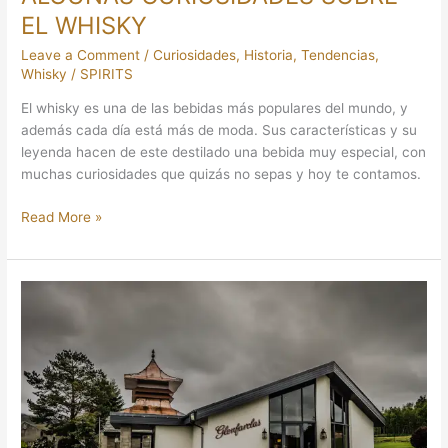
EL WHISKY
Leave a Comment
/
Curiosidades
,
Historia
,
Tendencias
,
Whisky
/
SPIRITS
El whisky es una de las bebidas más populares del mundo, y
además cada día está más de moda. Sus características y su
leyenda hacen de este destilado una bebida muy especial, con
muchas curiosidades que quizás no sepas y hoy te contamos.
Read More »
EL
MÁS
ANTIGUO
GLENFARCLAS
VUELVE
A
CASA