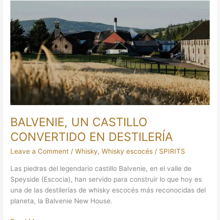
BALVENIE,
UN
CASTILLO
CONVERTIDO
EN
DESTILERÍA
BALVENIE, UN CASTILLO
CONVERTIDO EN DESTILERÍA
Leave a Comment
/
Whisky
,
Whisky escocés
/
SPIRITS
Las piedras del legendario castillo Balvenie, en el valle de
Speyside (Escocia), han servido para construir lo que hoy es
una de las destilerías de whisky escocés más reconocidas del
planeta, la Balvenie New House.