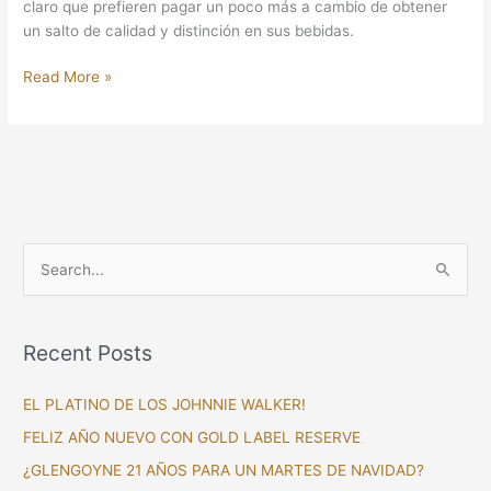
claro que prefieren pagar un poco más a cambio de obtener
un salto de calidad y distinción en sus bebidas.
Read More »
S
e
a
Recent Posts
r
c
EL PLATINO DE LOS JOHNNIE WALKER!
h
FELIZ AÑO NUEVO CON GOLD LABEL RESERVE
f
¿GLENGOYNE 21 AÑOS PARA UN MARTES DE NAVIDAD?
o