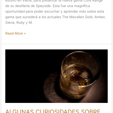
estuvo en Viena, para presentar la nueva gama Core Range
de su destilería de Speyside. Esta fue una magnífica
oportunidad para poder escuchar y aprender más sobre esta
gama que sucederá a los actuales The Macallan Gold, Amber,
Siena, Ruby y M.
Read More »
ALGUNAS
CURIOSIDADES
SOBRE
EL
WHISKY
ALGUNAS CURIOSIDADES SOBRE