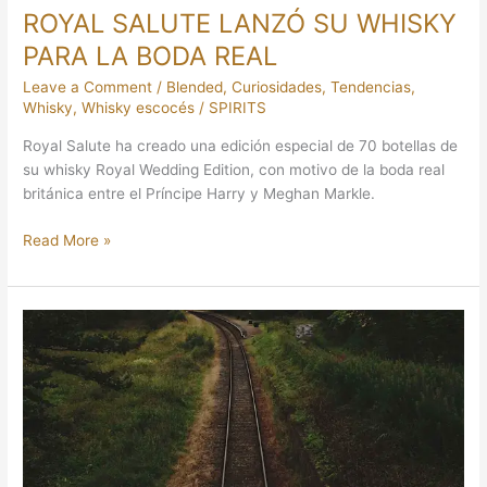
ROYAL SALUTE LANZÓ SU WHISKY
PARA LA BODA REAL
Leave a Comment
/
Blended
,
Curiosidades
,
Tendencias
,
Whisky
,
Whisky escocés
/
SPIRITS
Royal Salute ha creado una edición especial de 70 botellas de
su whisky Royal Wedding Edition, con motivo de la boda real
británica entre el Príncipe Harry y Meghan Markle.
Read More »
JOHNNIE
WALKER,
LA
HISTORIA