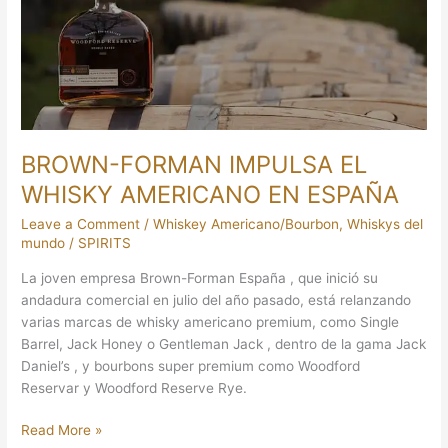
WHISKY
AMERICANO
EN
ESPAÑA
BROWN-FORMAN IMPULSA EL
WHISKY AMERICANO EN ESPAÑA
Leave a Comment
/
Whiskey Americano/Bourbon
,
Whiskys del
mundo
/
SPIRITS
La joven empresa Brown-Forman España , que inició su
andadura comercial en julio del año pasado, está relanzando
varias marcas de whisky americano premium, como Single
Barrel, Jack Honey o Gentleman Jack , dentro de la gama Jack
Daniel’s , y bourbons super premium como Woodford
Reservar y Woodford Reserve Rye.
Read More »