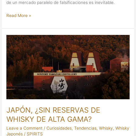
de un mercado paralelo de falsificaciones es inevitable.
Read More »
JAPÓN,
¿SIN
RESERVAS
DE
WHISKY
DE
ALTA
GAMA?
JAPÓN, ¿SIN RESERVAS DE
WHISKY DE ALTA GAMA?
Leave a Comment
/
Curiosidades
,
Tendencias
,
Whisky
,
Whisky
Japonés
/
SPIRITS